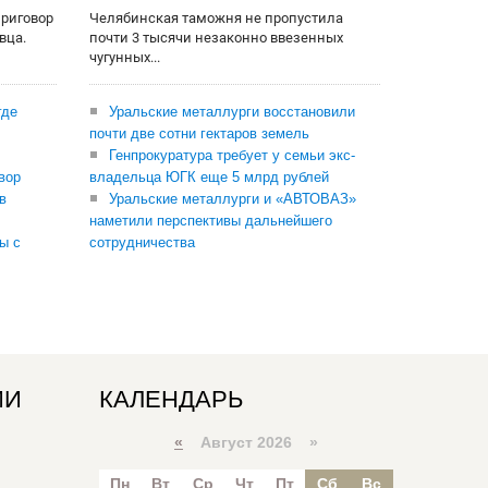
приговор
Челябинская таможня не пропустила
вца.
почти 3 тысячи незаконно ввезенных
чугунных...
где
Уральские металлурги восстановили
почти две сотни гектаров земель
Генпрокуратура требует у семьи экс-
вор
владельца ЮГК еще 5 млрд рублей
в
Уральские металлурги и «АВТОВАЗ»
наметили перспективы дальнейшего
ы с
сотрудничества
ИИ
КАЛЕНДАРЬ
«
Август 2026 »
Пн
Вт
Ср
Чт
Пт
Сб
Вс