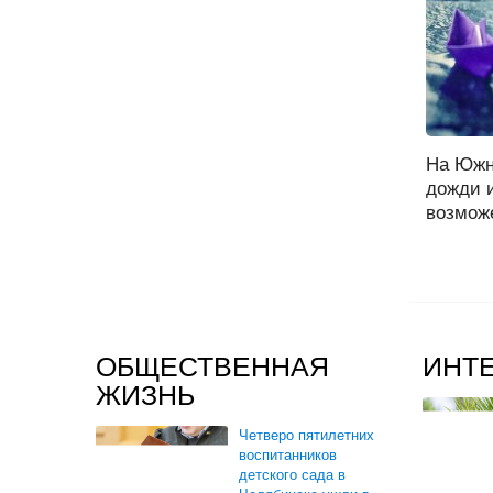
На Южн
дожди и
возможе
ОБЩЕСТВЕННАЯ
ИНТ
ЖИЗНЬ
Четверо пятилетних
воспитанников
детского сада в