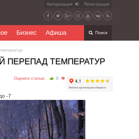
Авторизация
Регистрация
ное
Бизнес
Афиша
Поиск
температур
Й ПЕРЕПАД ТЕМПЕРАТУР
Оцените статью:
0
до -7