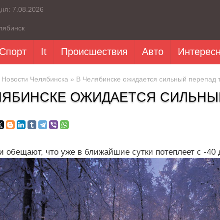
дня:
7.08.2026
лябинск
Спорт
It
Происшествия
Авто
Интерес
»
Новости Челябинска
» В Челябинске ожидается сильный перепад 
ЛЯБИНСКЕ ОЖИДАЕТСЯ СИЛЬНЫ
и обещают, что уже в ближайшие сутки потеплеет с -40 