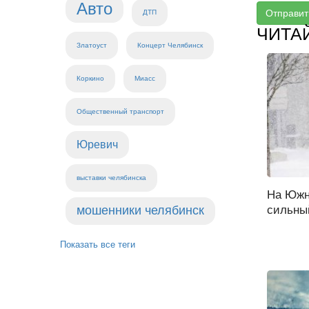
Авто
Отправит
ДТП
ЧИТА
Златоуст
Концерт Челябинск
Коркино
Миасс
Общественный транспорт
Юревич
выставки челябинска
На Южн
мошенники челябинск
сильный
Показать все теги