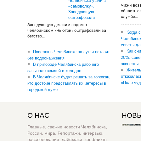
Челябинске ушли в
Чижи воз
«самоволку».
область с
Заведующую
службе...
оштрафовали
Заведующую детским садом в
челябинском «Ньютон» оштрафовали за
Когда 
бегство...
Челябинск
советы дл
Как сни
Поселок в Челябинске на сутки оставят
20%: сове
без водоснабжения
эксперты
В пригороде Челябинска рабочего
Житель
засыпало землей в колодце
отказалас
В Челябинске будут решать за горожан,
«Поле чуд
кто достоин представлять их интересы в
городской думе
О НАС
НОВЫ
Главные, свежие новости Челябинска,
России, мира. Репортажи, интервью,
расследования, лайфхаки, конфликты,