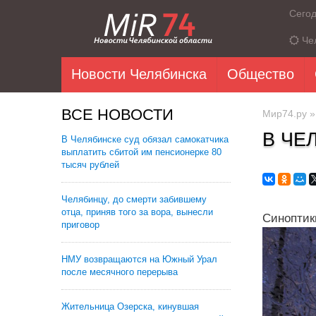
Сего
Че
Новости Челябинска
Общество
ВСЕ НОВОСТИ
Мир74.ру
В ЧЕ
В Челябинске суд обязал самокатчика
выплатить сбитой им пенсионерке 80
тысяч рублей
Челябинцу, до смерти забившему
отца, приняв того за вора, вынесли
Синоптик
приговор
НМУ возвращаются на Южный Урал
после месячного перерыва
Жительница Озерска, кинувшая