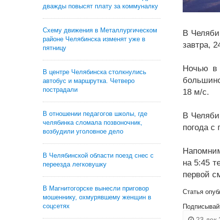
дважды повысят плату за коммуналку
Схему движения в Металлургическом
В Челяби
районе Челябинска изменят уже в
завтра, 2
пятницу
Ночью в 
В центре Челябинска столкнулись
большинс
автобус и маршрутка. Четверо
пострадали
18 м/c.
В отношении педагогов школы, где
В Челяби
челябинка сломала позвоночник,
погода с 
возбудили уголовное дело
Напомним
В Челябинской области поезд снес с
на 5:45 т
переезда легковушку
первой см
В Магнитогорске вынесли приговор
Статья опуб
мошеннику, охмурявшему женщин в
соцсетях
Подписывай
23 дек 