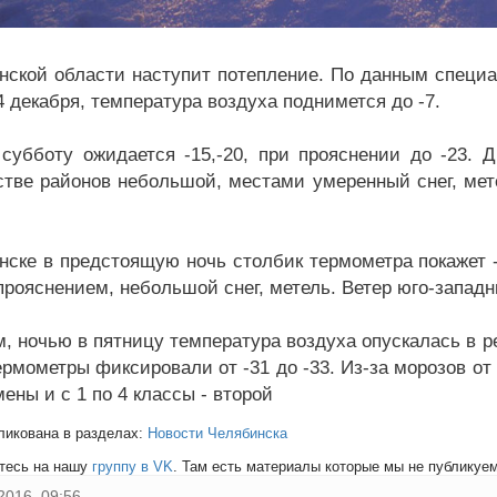
нской области наступит потепление. По данным специа
4 декабря, температура воздуха поднимется до -7.
субботу ожидается -15,-20, при прояснении до -23. Д
тве районов небольшой, местами умеренный снег, мете
нске в предстоящую ночь столбик термометра покажет -1
прояснением, небольшой снег, метель. Ветер юго-западн
, ночью в пятницу температура воздуха опускалась в ре
ермометры фиксировали от -31 до -33. Из-за морозов от
ены и с 1 по 4 классы - второй
ликована в разделах:
Новости Челябинска
тесь на нашу
группу в VK
. Там есть материалы которые мы не публикуем 
2016, 09:56,