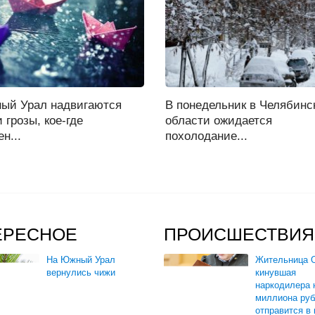
ый Урал надвигаются
В понедельник в Челябинс
 грозы, кое-где
области ожидается
н...
похолодание...
ЕРЕСНОЕ
ПРОИСШЕСТВИЯ
На Южный Урал
Жительница О
вернулись чижи
кинувшая
наркодилера 
миллиона руб
отправится в