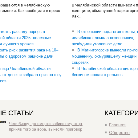
вращаются в Челябинскую
В Челябинской области вынесли 
 зимовки. Как сообщили в пресс-
женщине, обманувшей наркоторго
Как...
сажать рассаду перцев в
В отношении педагогов школы, 
ой области-2025: полезные
челябинка сломала позвоночник,
я лучшего урожая
возбудили уголовное дело
зить риск развития рака на 10–
В Магнитогорске вынесли приго
ты о здоровом рационе дали
мошеннику, охмурявшему женщин 
соцсетях
ница Челябинской области
В Челябинской области цистерн
ь от денег и забрала приз на шоу
бензином сошли с рельсов
ес»
Е СТАТЬИ
КАТЕГОР
Челябинцу, до смерти забившему отца,
Главная
приняв того за вора, вынесли приговор
Общество