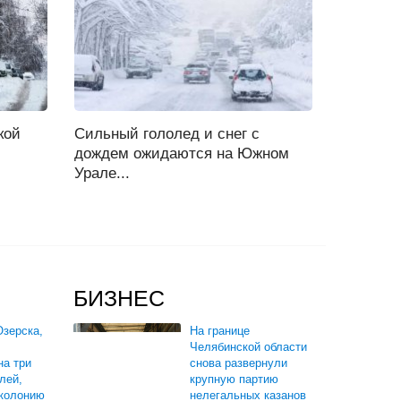
кой
Сильный гололед и снег с
дождем ожидаются на Южном
Урале...
БИЗНЕС
зерска,
На границе
Челябинской области
на три
снова развернули
лей,
крупную партию
 колонию
нелегальных казанов