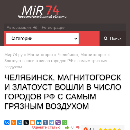
Авторизация
Регистрация
Поиск
Мир74.ру
»
Магнитогорск
» Челябинск, Магнитогорск и
Златоуст вошли в число городов РФ с самым грязным
воздухом
ЧЕЛЯБИНСК, МАГНИТОГОРСК
И ЗЛАТОУСТ ВОШЛИ В ЧИСЛО
ГОРОДОВ РФ С САМЫМ
ГРЯЗНЫМ ВОЗДУХОМ
Оцените статью:
0