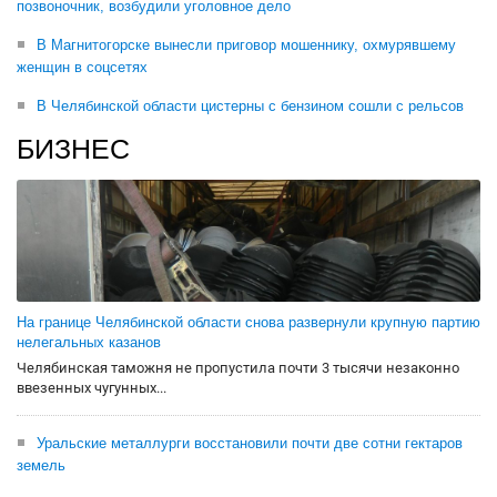
позвоночник, возбудили уголовное дело
В Магнитогорске вынесли приговор мошеннику, охмурявшему
женщин в соцсетях
В Челябинской области цистерны с бензином сошли с рельсов
БИЗНЕС
На границе Челябинской области снова развернули крупную партию
нелегальных казанов
Челябинская таможня не пропустила почти 3 тысячи незаконно
ввезенных чугунных...
Уральские металлурги восстановили почти две сотни гектаров
земель