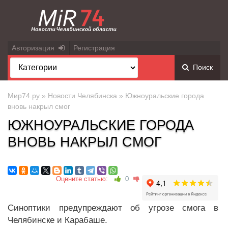
Авторизация
Регистрация
Поиск
Мир74.ру
»
Новости Челябинска
» Южноуральские города
вновь накрыл смог
ЮЖНОУРАЛЬСКИЕ ГОРОДА
ВНОВЬ НАКРЫЛ СМОГ
Оцените статью:
0
Синоптики предупреждают об угрозе смога в
Челябинске и Карабаше.