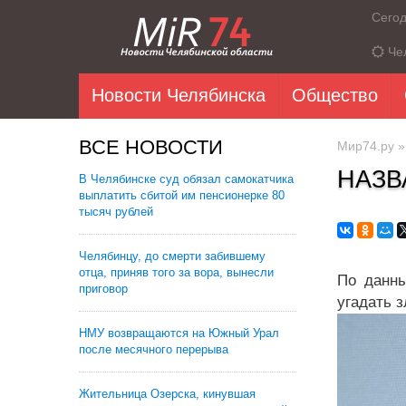
Сего
Че
Новости Челябинска
Общество
ВСЕ НОВОСТИ
Мир74.ру
НАЗВ
В Челябинске суд обязал самокатчика
выплатить сбитой им пенсионерке 80
тысяч рублей
Челябинцу, до смерти забившему
отца, приняв того за вора, вынесли
По данны
приговор
угадать 
НМУ возвращаются на Южный Урал
после месячного перерыва
Жительница Озерска, кинувшая