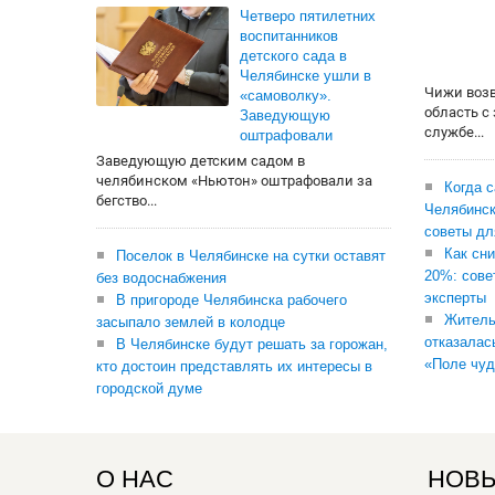
Четверо пятилетних
воспитанников
детского сада в
Челябинске ушли в
Чижи воз
«самоволку».
область с
Заведующую
службе...
оштрафовали
Заведующую детским садом в
челябинском «Ньютон» оштрафовали за
Когда 
бегство...
Челябинск
советы дл
Как сни
Поселок в Челябинске на сутки оставят
20%: сове
без водоснабжения
эксперты
В пригороде Челябинска рабочего
Житель
засыпало землей в колодце
отказалас
В Челябинске будут решать за горожан,
«Поле чуд
кто достоин представлять их интересы в
городской думе
О НАС
НОВЫ