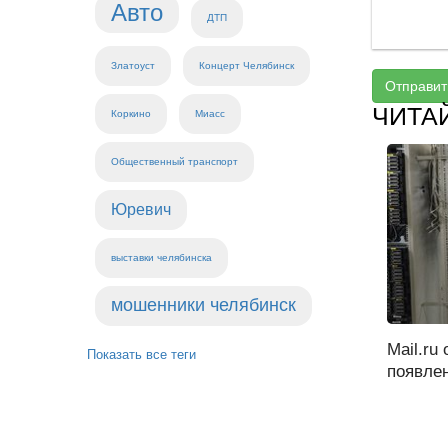
Авто
ДТП
Златоуст
Концерт Челябинск
Отправит
ЧИТА
Коркино
Миасс
Общественный транспорт
Юревич
выставки челябинска
мошенники челябинск
Mail.ru
Показать все теги
появлен