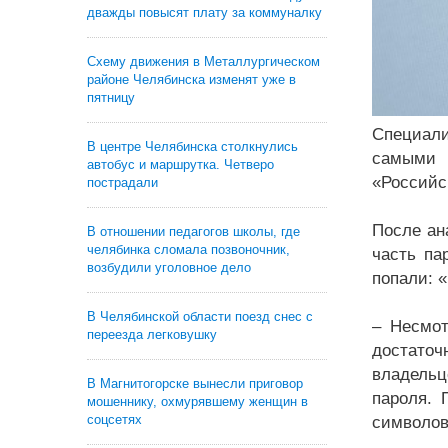
дважды повысят плату за коммуналку
Схему движения в Металлургическом
районе Челябинска изменят уже в
пятницу
Специал
В центре Челябинска столкнулись
самыми 
автобус и маршрутка. Четверо
«Российск
пострадали
После ан
В отношении педагогов школы, где
челябинка сломала позвоночник,
часть па
возбудили уголовное дело
попали: «
В Челябинской области поезд снес с
– Несмот
переезда легковушку
достаточ
владельц
В Магнитогорске вынесли приговор
пароля. 
мошеннику, охмурявшему женщин в
соцсетях
символов