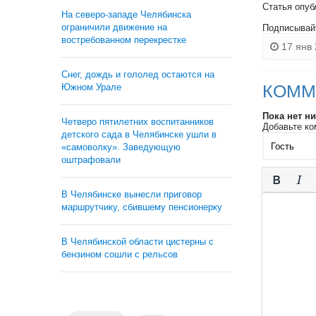
Статья опуб
На северо-западе Челябинска
ограничили движение на
Подписывай
востребованном перекрестке
17 янв 
Снег, дождь и гололед остаются на
КОММ
Южном Урале
Пока нет н
Четверо пятилетних воспитанников
Добавьте ко
детского сада в Челябинске ушли в
«самоволку». Заведующую
оштрафовали
В Челябинске вынесли приговор
маршрутчику, сбившему пенсионерку
В Челябинской области цистерны с
бензином сошли с рельсов