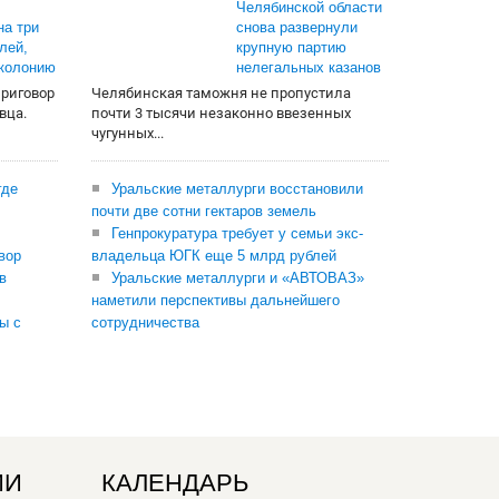
Челябинской области
на три
снова развернули
лей,
крупную партию
 колонию
нелегальных казанов
приговор
Челябинская таможня не пропустила
вца.
почти 3 тысячи незаконно ввезенных
чугунных...
где
Уральские металлурги восстановили
почти две сотни гектаров земель
Генпрокуратура требует у семьи экс-
вор
владельца ЮГК еще 5 млрд рублей
в
Уральские металлурги и «АВТОВАЗ»
наметили перспективы дальнейшего
ы с
сотрудничества
ИИ
КАЛЕНДАРЬ