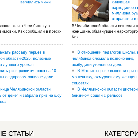
вернулись чижи
кинувшая
наркодилера 
миллиона руб
отправится в
вращаются в Челябинскую
В Челябинской области вынесли 
 зимовки. Как сообщили в пресс-
женщине, обманувшей наркоторго
Как...
сажать рассаду перцев в
В отношении педагогов школы, 
ой области-2025: полезные
челябинка сломала позвоночник,
я лучшего урожая
возбудили уголовное дело
зить риск развития рака на 10–
В Магнитогорске вынесли приго
ты о здоровом рационе дали
мошеннику, охмурявшему женщин 
соцсетях
ница Челябинской области
В Челябинской области цистерн
ь от денег и забрала приз на шоу
бензином сошли с рельсов
ес»
Е СТАТЬИ
КАТЕГОР