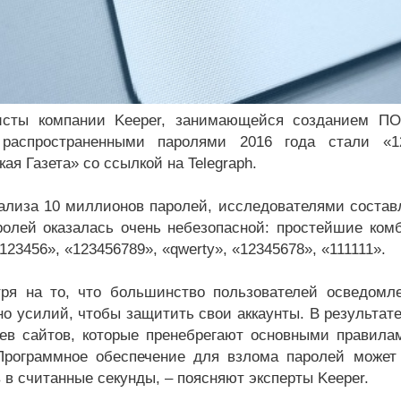
исты компании Keeper, занимающейся созданием ПО
распространенными паролями 2016 года стали «1
ая Газета» со ссылкой на Telegraph.
ализа 10 миллионов паролей, исследователями соста
ролей оказалась очень небезопасной: простейшие ком
123456», «123456789», «qwerty», «12345678», «111111».
ря на то, что большинство пользователей осведомл
но усилий, чтобы защитить свои аккаунты. В результат
ев сайтов, которые пренебрегают основными правила
Программное обеспечение для взлома паролей может
 в считанные секунды, – поясняют эксперты Keeper.