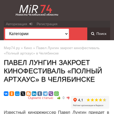
Авторизация
Регистрация
Поиск
Мир74.ру
»
Кино
» Павел Лунгин закроет кинофестиваль
«Полный артхаус» в Челябинске
ПАВЕЛ ЛУНГИН ЗАКРОЕТ
КИНОФЕСТИВАЛЬ «ПОЛНЫЙ
АРТХАУС» В ЧЕЛЯБИНСКЕ
Оцените статью:
0
Известный кинорежиссер Павел Лунгин приедет в