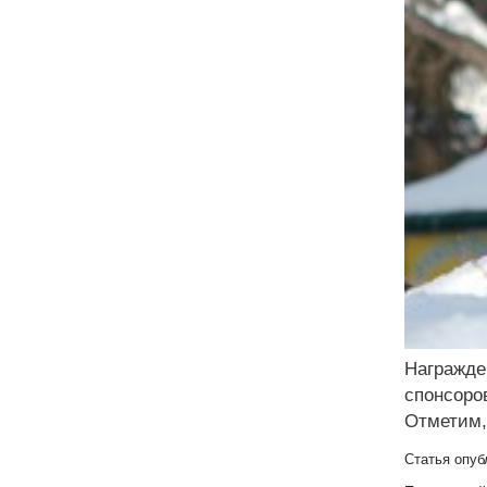
Награжде
спонсоров
Отметим,
Статья опуб