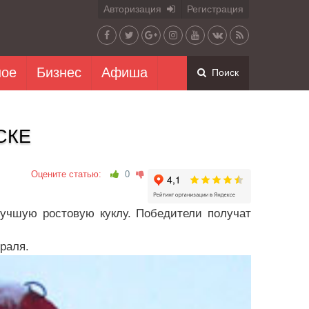
Авторизация
Регистрация
ное
Бизнес
Афиша
Поиск
СКЕ
Оцените статью:
0
учшую ростовую куклу. Победители получат
раля.