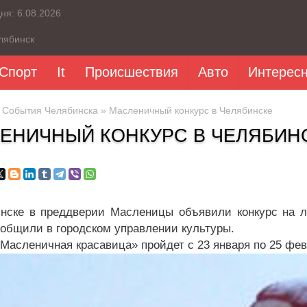
дня:
6.08.2026
лябинск
Спорт
It
Происшествия
Авто
Интерес
»
События Челябинска
» Масленичный конкурс в Челябинске
ЕНИЧНЫЙ КОНКУРС В ЧЕЛЯБИН
нске в преддверии Масленицы объявили конкурс на л
ообщили в городском управлении культуры.
«Масленичная красавица» пройдет с 23 января по 25 фев