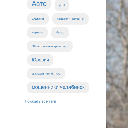
Авто
ДТП
Златоуст
Концерт Челябинск
Коркино
Миасс
Общественный транспорт
Юревич
выставки челябинска
мошенники челябинск
Показать все теги