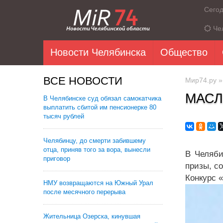
Сего
Че
Новости Челябинска
Общество
ВСЕ НОВОСТИ
Мир74.ру
МАСЛ
В Челябинске суд обязал самокатчика
выплатить сбитой им пенсионерке 80
тысяч рублей
Челябинцу, до смерти забившему
отца, приняв того за вора, вынесли
В Челяби
приговор
призы, с
Конкурс 
НМУ возвращаются на Южный Урал
после месячного перерыва
Жительница Озерска, кинувшая