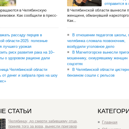
отправится в
вращаются в Челябинскую
В Челябинской области вынесли 
 зимовки. Как сообщили в пресс-
женщине, обманувшей наркоторго
Как...
сажать рассаду перцев в
В отношении педагогов школы, 
ой области-2025: полезные
челябинка сломала позвоночник,
я лучшего урожая
возбудили уголовное дело
зить риск развития рака на 10–
В Магнитогорске вынесли приго
ты о здоровом рационе дали
мошеннику, охмурявшему женщин 
соцсетях
ница Челябинской области
В Челябинской области цистерн
ь от денег и забрала приз на шоу
бензином сошли с рельсов
ес»
Е СТАТЬИ
КАТЕГОР
Челябинцу, до смерти забившему отца,
Главная
приняв того за вора, вынесли приговор