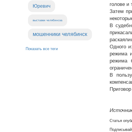
голове и 
Юревич
Затем пр
некоторы
выставки челябинска
В судебн
прикасал
мошенники челябинск
раскаяли
Одного и
Показать все теги
режима и
режима 
ограниче
В польз
компенса
Приговор
Источник
Статья опуб
Подписывай