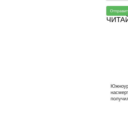
Отправит
ЧИТА
Южноур
насмерт
получил