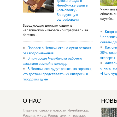
детского сада в
Челябинске ушли в
Чижи воз
«самоволку».
область с
Заведующую
службе...
оштрафовали
Заведующую детским садом в
челябинском «Ньютон» оштрафовали за
Когда 
бегство...
Челябинск
советы дл
Как сни
Поселок в Челябинске на сутки оставят
20%: сове
без водоснабжения
эксперты
В пригороде Челябинска рабочего
Житель
засыпало землей в колодце
отказалас
В Челябинске будут решать за горожан,
«Поле чуд
кто достоин представлять их интересы в
городской думе
О НАС
НОВЫ
Главные, свежие новости Челябинска,
России, мира. Репортажи, интервью,