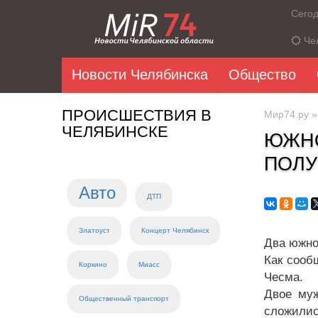
Сего
Че
Новости Челябинска
Общество
ПРОИСШЕСТВИЯ В
Мир74.ру
ЧЕЛЯБИНСКЕ
ЮЖНО
ПОЛУ
Авто
ДТП
Златоуст
Концерт Челябинск
Два южно
Как сооб
Коркино
Миасс
Чесма.
Двое муж
Общественный транспорт
сложилис