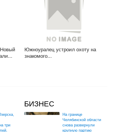
 Новый
Южноуралец устроил охоту на
али...
знакомого...
БИЗНЕС
зерска,
На границе
Челябинской области
на три
снова развернули
лей,
крупную партию