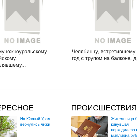
у южноуральскому
Челябинцу, встретившему
йскому,
год с трупом на балконе, д
лявшему...
ЕРЕСНОЕ
ПРОИСШЕСТВИЯ
На Южный Урал
Жительница О
вернулись чижи
кинувшая
наркодилера 
миллиона руб