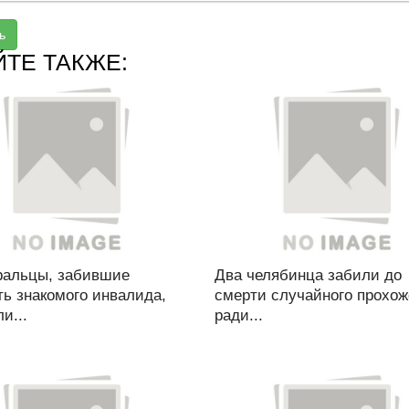
ь
ЙТЕ ТАКЖЕ:
альцы, забившие
Два челябинца забили до
ь знакомого инвалида,
смерти случайного прохож
и...
ради...