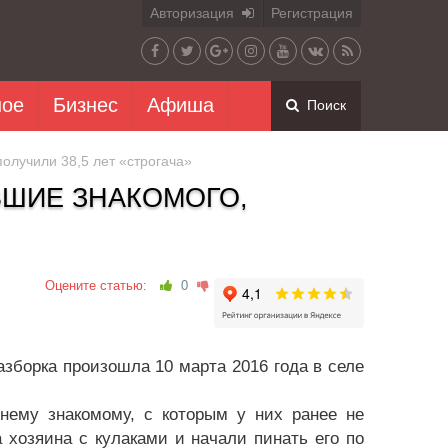
Авторизация
Регистрация
ное
Бизнес
Афиша
Поиск
олучили 38,5 лет «строгача»
ШИЕ ЗНАКОМОГО,
Оцените статью:
0
азборка произошла 10 марта 2016 года в селе
тнему знакомому, с которым у них ранее не
 хозяина с кулаками и начали пинать его по