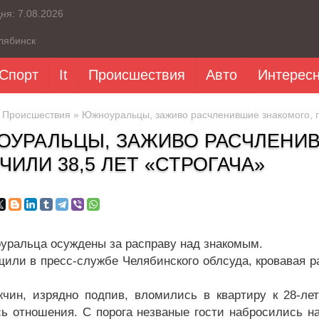
дня:
7.08.2026
лябинск
Спорт
It
Происшествия
Авто
Интерес
»
Происшествия
» Южноуральцы, заживо расчленившие знакомого, п
УРАЛЬЦЫ, ЗАЖИВО РАСЧЛЕНИВ
ЧИЛИ 38,5 ЛЕТ «СТРОГАЧА»
уральца осуждены за расправу над знакомым.
щили в пресс-службе Челябинского облсуда, кровавая р
чин, изрядно подпив, вломились в квартиру к 28-ле
ь отношения. С порога незваные гости набросились на