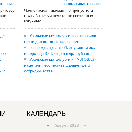
 колонию
нелегальных казанов
приговор
Челябинская таможня не пропустила
вца.
почти 3 тысячи незаконно ввезенных
чугунных...
где
Уральские металлурги восстановили
почти две сотни гектаров земель
Генпрокуратура требует у семьи экс-
вор
владельца ЮГК еще 5 млрд рублей
в
Уральские металлурги и «АВТОВАЗ»
наметили перспективы дальнейшего
ы с
сотрудничества
ИИ
КАЛЕНДАРЬ
«
Август 2026 »