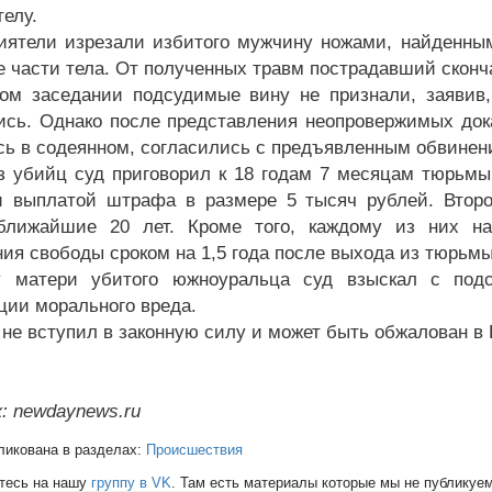
телу.
иятели изрезали избитого мужчину ножами, найденным
е части тела. От полученных травм пострадавший сконч
ом заседании подсудимые вину не признали, заявив,
ись. Однако после представления неопровержимых дока
сь в содеянном, согласились с предъявленным обвинени
з убийц суд приговорил к 18 годам 7 месяцам тюрьмы 
 выплатой штрафа в размере 5 тысяч рублей. Второ
ближайшие 20 лет. Кроме того, каждому из них на
ния свободы сроком на 1,5 года после выхода из тюрьмы
у матери убитого южноуральца суд взыскал с под
ции морального вреда.
 не вступил в законную силу и может быть обжалован в
: newdaynews.ru
ликована в разделах:
Происшествия
тесь на нашу
группу в VK
. Там есть материалы которые мы не публикуем 