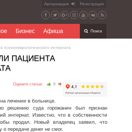
Авторизация
Регистрация
ное
Бизнес
Афиша
Поиск
а психоневрологического интерната
ЛИ ПАЦИЕНТА
ТА
Оцените статью:
0
на лечении в больнице.
 по решению суда горожанин был признан
й интернат. Известно, что в собственности
кобы продал. Новый владелец заявил, что
 о передаче денег не смог.