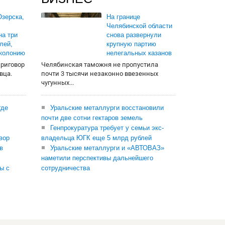
зерска,
На границе
Челябинской области
на три
снова развернули
лей,
крупную партию
 колонию
нелегальных казанов
приговор
Челябинская таможня не пропустила
вца.
почти 3 тысячи незаконно ввезенных
чугунных...
где
Уральские металлурги восстановили
почти две сотни гектаров земель
Генпрокуратура требует у семьи экс-
вор
владельца ЮГК еще 5 млрд рублей
в
Уральские металлурги и «АВТОВАЗ»
наметили перспективы дальнейшего
ы с
сотрудничества