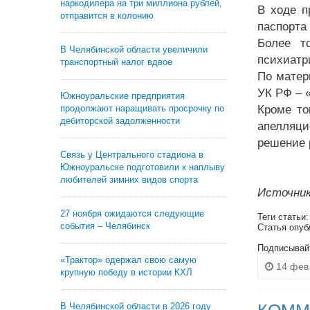
наркодилера на три миллиона рублей,
В ходе п
отправится в колонию
паспорта
Более т
В Челябинской области увеличили
психиатр
транспортный налог вдвое
По матер
УК РФ – 
Южноуральские предприятия
продолжают наращивать просрочку по
Кроме то
дебиторской задолженности
апелляци
решение 
Связь у Центрального стадиона в
Южноуральске подготовили к наплыву
любителей зимних видов спорта
Источник
27 ноября ожидаются следующие
Теги статьи
события – Челябинск
Статья опуб
Подписывай
«Трактор» одержал свою самую
14 фев 
крупную победу в истории КХЛ
В Челябинской области в 2026 году