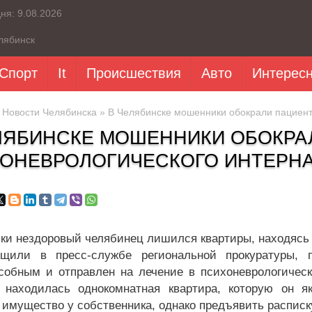
дня:
9.08.2026
лябинск
Спорт
It
Происшествия
Авто
Интерес
»
Новости Челябинска
» В Челябинске мошенники обокрали пациент
ЛЯБИНСКЕ МОШЕННИКИ ОБОКРА
ОНЕВРОЛОГИЧЕСКОГО ИНТЕРНА
ки нездоровый челябинец лишился квартиры, находясь 
бщили в пресс-службе региональной прокуратуры,
собным и отправлен на лечение в психоневрологически
находилась однокомнатная квартира, которую он я
 имущество у собственника, однако предъявить расписку