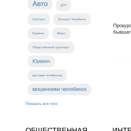
Авто
ДТП
Златоуст
Концерт Челябинск
Прокур
бывшего
Коркино
Миасс
Общественный транспорт
Юревич
выставки челябинска
мошенники челябинск
Показать все теги
ОБЩЕСТВЕННАЯ
ИНТ