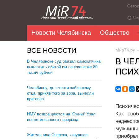
Сего
Че
Новости Челябинска
Общество
ВСЕ НОВОСТИ
Мир74.ру
В ЧЕ
В Челябинске суд обязал самокатчика
выплатить сбитой им пенсионерке 80
ПСИХ
тысяч рублей
Челябинцу, до смерти забившему
отца, приняв того за вора, вынесли
приговор
Психичес
Как соо
НМУ возвращаются на Южный Урал
после месячного перерыва
недееспо
мужчины 
Жительница Озерска, кинувшая
приобрел