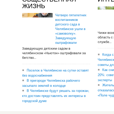
ЖИЗНЬ
Четверо пятилетних
воспитанников
детского сада в
Челябинске ушли в
Чижи воз
«самоволку».
область с
Заведующую
службе...
оштрафовали
Заведующую детским садом в
челябинском «Ньютон» оштрафовали за
Когда 
бегство...
Челябинск
советы дл
Как сни
Поселок в Челябинске на сутки оставят
20%: сове
без водоснабжения
эксперты
В пригороде Челябинска рабочего
Житель
засыпало землей в колодце
отказалас
В Челябинске будут решать за горожан,
«Поле чуд
кто достоин представлять их интересы в
городской думе