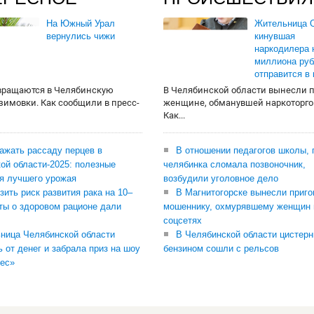
На Южный Урал
Жительница О
вернулись чижи
кинувшая
наркодилера 
миллиона руб
отправится в
вращаются в Челябинскую
В Челябинской области вынесли 
 зимовки. Как сообщили в пресс-
женщине, обманувшей наркоторго
Как...
сажать рассаду перцев в
В отношении педагогов школы, 
ой области-2025: полезные
челябинка сломала позвоночник,
я лучшего урожая
возбудили уголовное дело
зить риск развития рака на 10–
В Магнитогорске вынесли приго
ты о здоровом рационе дали
мошеннику, охмурявшему женщин 
соцсетях
ница Челябинской области
В Челябинской области цистерн
ь от денег и забрала приз на шоу
бензином сошли с рельсов
ес»