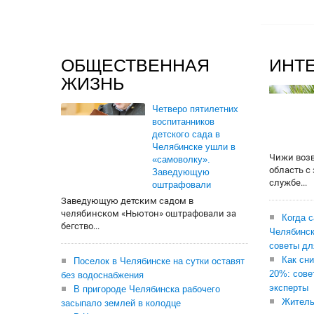
ОБЩЕСТВЕННАЯ
ИНТ
ЖИЗНЬ
Четверо пятилетних
воспитанников
детского сада в
Челябинске ушли в
Чижи воз
«самоволку».
область с
Заведующую
службе...
оштрафовали
Заведующую детским садом в
челябинском «Ньютон» оштрафовали за
Когда 
бегство...
Челябинск
советы дл
Как сни
Поселок в Челябинске на сутки оставят
20%: сове
без водоснабжения
эксперты
В пригороде Челябинска рабочего
Житель
засыпало землей в колодце