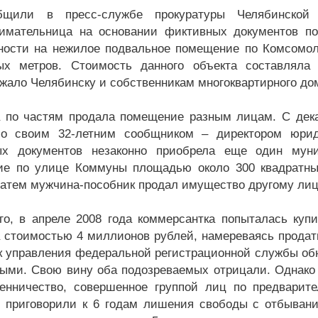
бщили в пресс-службе прокуратуры Челябинской
имательница на основании фиктивных документов по
ности на нежилое подвальное помещение по Комсомо
ных метров. Стоимость данного объекта составлял
жало Челябинску и собственникам многоквартирного до
по частям продала помещение разным лицам. С декаб
со своим 32-летним сообщником – директором юри
ых документов незаконно приобрела еще один мун
е по улице Коммуны площадью около 300 квадратны
Затем мужчина-пособник продал имущество другому лиц
го, в апреле 2008 года коммерсантка попыталась ку
 стоимостью 4 миллионов рублей, намереваясь продать
к управления федеральной регистрационной службы об
ми. Свою вину оба подозреваемых отрицали. Однако 
нничество, совершенное группой лиц по предварител
приговорили к 6 годам лишения свободы с отбывани