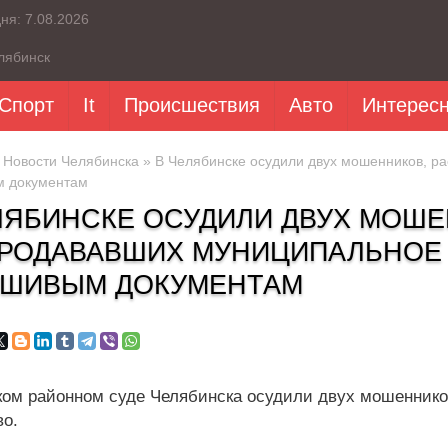
дня:
7.08.2026
лябинск
Спорт
It
Происшествия
Авто
Интерес
»
Новости Челябинска
» В Челябинске осудили двух мошенников, р
 документам
ЛЯБИНСКЕ ОСУДИЛИ ДВУХ МОШЕ
РОДАВАВШИХ МУНИЦИПАЛЬНОЕ
ШИВЫМ ДОКУМЕНТАМ
ком районном суде Челябинска осудили двух мошеннико
о.