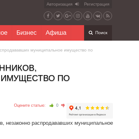
Авторизация
Регистрация
ное
Бизнес
Афиша
Поиск
аспродававших муниципальное имущество по
ННИКОВ,
 ИМУЩЕСТВО ПО
Оцените статью:
0
в, незаконно распродававших муниципальное