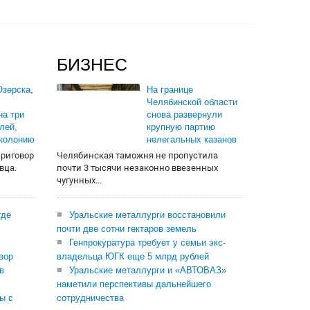
БИЗНЕС
зерска,
На границе
Челябинской области
на три
снова развернули
лей,
крупную партию
 колонию
нелегальных казанов
приговор
Челябинская таможня не пропустила
вца.
почти 3 тысячи незаконно ввезенных
чугунных...
где
Уральские металлурги восстановили
почти две сотни гектаров земель
Генпрокуратура требует у семьи экс-
вор
владельца ЮГК еще 5 млрд рублей
в
Уральские металлурги и «АВТОВАЗ»
наметили перспективы дальнейшего
ы с
сотрудничества