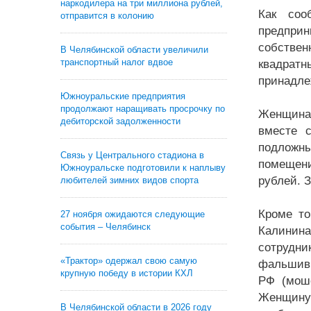
наркодилера на три миллиона рублей,
Как соо
отправится в колонию
предприн
собствен
В Челябинской области увеличили
транспортный налог вдвое
квадрат
принадле
Южноуральские предприятия
продолжают наращивать просрочку по
Женщина 
дебиторской задолженности
вместе 
подложн
Связь у Центрального стадиона в
помещени
Южноуральске подготовили к наплыву
рублей. 
любителей зимних видов спорта
Кроме то
27 ноября ожидаются следующие
события – Челябинск
Калинина
сотрудни
«Трактор» одержал свою самую
фальшивы
крупную победу в истории КХЛ
РФ (моше
Женщину 
В Челябинской области в 2026 году