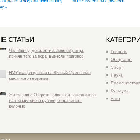
ь от денег и забрала приз на шоу
бензином сошли с рельсов
ес»
Е СТАТЬИ
КАТЕГОР
Челябинцу, до смерти забившему отца,
Главная
приняв того за вора, вынесли приговор
Общество
Спорт
НМУ возвращаются на Южный Урал после
Наука
месячного перерыва
Происшестви
Культура
Жительница Озерска, кинувшая наркодилера
Авто
на три миллиона рублей, отправится в
колонию
щены.