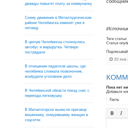
сообщник 
дважды повысят плату за коммуналку
Схему движения в Металлургическом
районе Челябинска изменят уже в
пятницу
Источник
Теги статьи
В центре Челябинска столкнулись
Статья опуб
автобус и маршрутка. Четверо
Подписывай
пострадали
20 янв 
В отношении педагогов школы, где
челябинка сломала позвоночник,
КОММ
возбудили уголовное дело
Пока нет н
В Челябинской области поезд снес с
Добавьте ко
переезда легковушку
В Магнитогорске вынесли приговор
мошеннику, охмурявшему женщин в
соцсетях