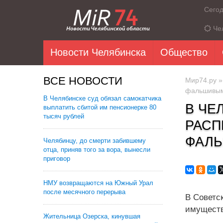
Сего
Че
Новости Челябинска
Общество
ВСЕ НОВОСТИ
Мир74.ру
фальшивым
В Челябинске суд обязал самокатчика
В ЧЕ
выплатить сбитой им пенсионерке 80
тысяч рублей
РАСП
ФАЛЬ
Челябинцу, до смерти забившему
отца, приняв того за вора, вынесли
приговор
НМУ возвращаются на Южный Урал
после месячного перерыва
В Советс
имуществ
Жительница Озерска, кинувшая