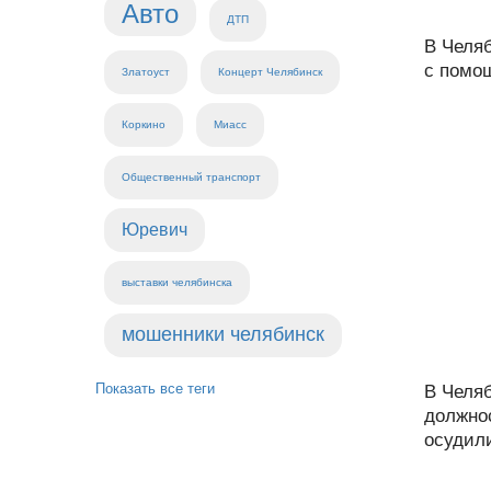
Авто
ДТП
В Челя
с помо
Златоуст
Концерт Челябинск
Коркино
Миасс
Общественный транспорт
Юревич
выставки челябинска
мошенники челябинск
Показать все теги
В Челя
должно
осудили