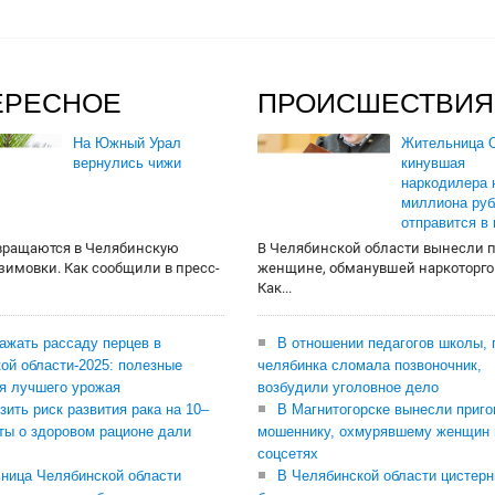
ЕРЕСНОЕ
ПРОИСШЕСТВИЯ
На Южный Урал
Жительница О
вернулись чижи
кинувшая
наркодилера 
миллиона руб
отправится в
вращаются в Челябинскую
В Челябинской области вынесли 
 зимовки. Как сообщили в пресс-
женщине, обманувшей наркоторго
Как...
сажать рассаду перцев в
В отношении педагогов школы, 
ой области-2025: полезные
челябинка сломала позвоночник,
я лучшего урожая
возбудили уголовное дело
зить риск развития рака на 10–
В Магнитогорске вынесли приго
ты о здоровом рационе дали
мошеннику, охмурявшему женщин 
соцсетях
ница Челябинской области
В Челябинской области цистерн