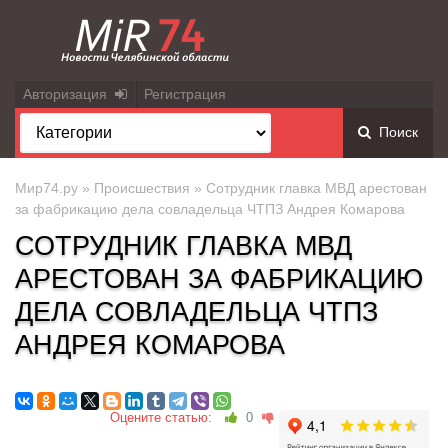
Авторизация
Регистрация
Поиск
Мир74.ру
»
Происшествия
» Сотрудник главка МВД арестован
за фабрикацию дела совладельца ЧТПЗ Андрея Комарова
СОТРУДНИК ГЛАВКА МВД
АРЕСТОВАН ЗА ФАБРИКАЦИЮ
ДЕЛА СОВЛАДЕЛЬЦА ЧТПЗ
АНДРЕЯ КОМАРОВА
Оцените статью:
0