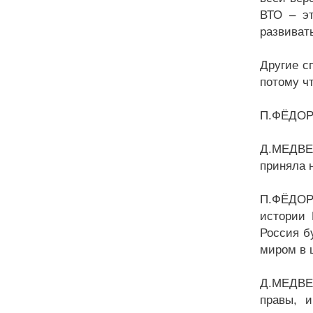
ВТО – эт
развиват
Другие с
потому чт
П.ФЁДОРО
Д.МЕДВЕД
приняла 
П.ФЁДОРО
истории 
Россия б
миром в 
Д.МЕДВЕД
правы, и