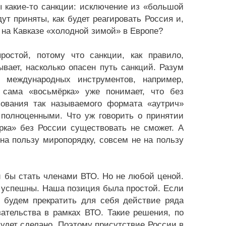
 какие-то санкции: исключение из «большой
ут приняты, как будет реагировать Россия и,
» на Кавказе «холодной зимой» в Европе?
остой, потому что санкции, как правило,
ает, насколько опасен путь санкций. Разум
х международных инструментов, например,
 сама «восьмёрка» уже понимает, что без
ьзования так называемого формата «аутрич»
полноценными. Что уж говорить о принятии
рка» без России существовать не сможет. А
 на пользу миропорядку, совсем не на пользу
и бы стать членами ВТО. Но не любой ценой.
м успешны. Наша позиция была простой. Если
будем прекратить для себя действие ряда
ательства в рамках ВТО. Такие решения, по
будет сделано. Поэтому присутствие России в