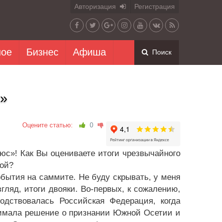
Авторизация
Регистрация
ное
Бизнес
Афиша
Поиск
»
Оцените статью:
0
с»! Как Вы оцениваете итоги чрезвычайного
ой?
бытия на саммите. Не буду скрывать, у меня
ляд, итоги двояки. Во-первых, к сожалению,
водствовалась Российская Федерация, когда
нимала решение о признании Южной Осетии и