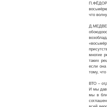
П.ФЁДОРО
восьмёрк
что волн
Д.МЕДВЕД
обоюдоос
возоблад
«восьмёр
присутст
многие р
таких ре
если она
тому, чт
ВТО – от
И мы дав
мы в бли
соглашен
всей вер