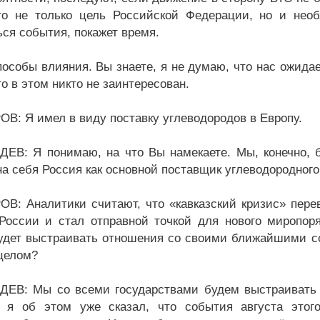
о не только цель Российской Федерации, но и необ
ься события, покажет время.
пособы влияния. Вы знаете, я не думаю, что нас ожида
о в этом никто не заинтересован.
В: Я имел в виду поставку углеводородов в Европу.
ЕВ: Я понимаю, на что Вы намекаете. Мы, конечно, б
на себя Россия как основной поставщик углеводородного
В: Аналитики считают, что «кавказский кризис» пере
России и стал отправной точкой для нового миропор
удет выстраивать отношения со своими ближайшими со
целом?
ЕВ: Мы со всеми государствами будем выстраивать 
 я об этом уже сказал, что события августа этог