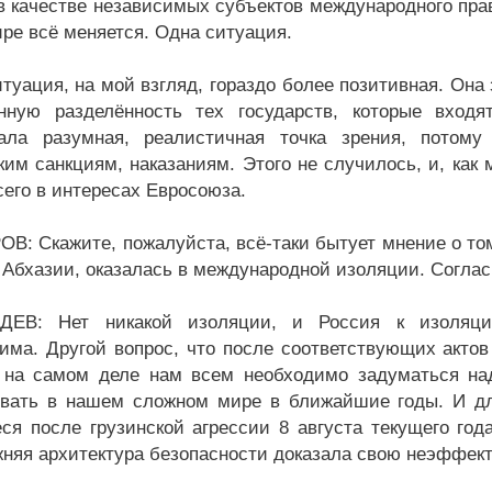
в качестве независимых субъектов международного прав
ире всё меняется. Одна ситуация.
туация, на мой взгляд, гораздо более позитивная. Она 
нную разделённость тех государств, которые входя
ала разумная, реалистичная точка зрения, потому
им санкциям, наказаниям. Этого не случилось, и, как 
сего в интересах Евросоюза.
В: Скажите, пожалуйста, всё-таки бытует мнение о то
 Абхазии, оказалась в международной изоляции. Соглас
ДЕВ: Нет никакой изоляции, и Россия к изоляци
има. Другой вопрос, что после соответствующих акто
 на самом деле нам всем необходимо задуматься над
вать в нашем сложном мире в ближайшие годы. И дл
ся после грузинской агрессии 8 августа текущего года
жняя архитектура безопасности доказала свою неэффект