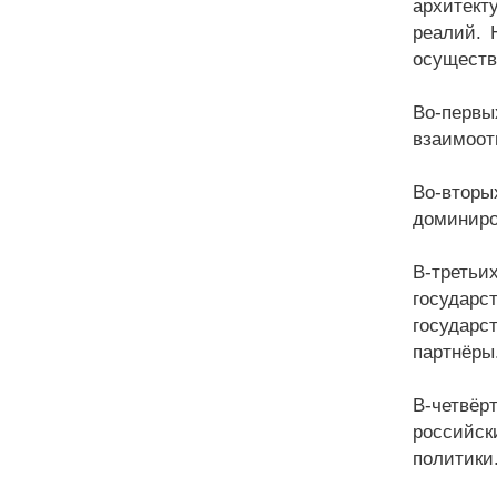
архитект
реалий. 
осуществ
Во-первы
взаимоот
Во-вторы
доминиро
В-третьи
государс
государс
партнёры
В-четвёр
российск
политики