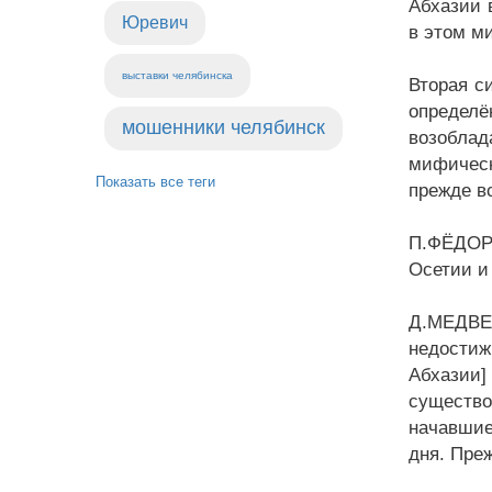
Абхазии 
Юревич
в этом м
выставки челябинска
Вторая си
определё
мошенники челябинск
возоблад
мифическ
Показать все теги
прежде в
П.ФЁДОРО
Осетии и
Д.МЕДВЕ
недостиж
Абхазии]
существо
начавшие
дня. Пре