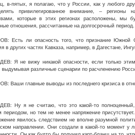
ец, в-пятых, я полагаю, что у России, как у любого др
делять привилегированное внимание, – регионы н
твами, которые в этих регионах расположены, мы б
ные отношения, рассчитанные на долгосрочный период.
В: Есть ли опасность того, что признание Южной О
я в других частях Кавказа, например, в Дагестане, Инг
ЕВ: Я не вижу никакой опасности, если только этим
, выдумывая различные сценарии по расчленению Росс
В: Ваши главные выводы из последнего кризиса в отн
ЕВ: Ну я не считаю, что это какой-то полноценный
м периодом, но тем не менее напряжение присутствует.
яжение явилось следствием не вполне разумной поли
нском направлении. Они создали в какой-то момент у 
анности. Он как будто бы получил карт-бланш на то, ч