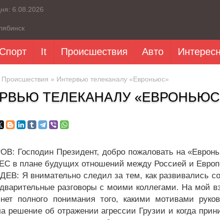
дня:
6.08.2026
лябинск
Спорт
It
Происшествия
Авто
Интерес
»
Происшествия
» Интервью телеканалу «Евроньюс»
РВЬЮ ТЕЛЕКАНАЛУ «ЕВРОНЬЮС
В: Господин Президент, добро пожаловать на «Евронью
ЕС в плане будущих отношений между Россией и Европ
ЕВ: Я внимательно следил за тем, как развивались со
дварительные разговоры с моими коллегами. На мой взг
 нет полного понимания того, какими мотивами руко
а решение об отражении агрессии Грузии и когда при