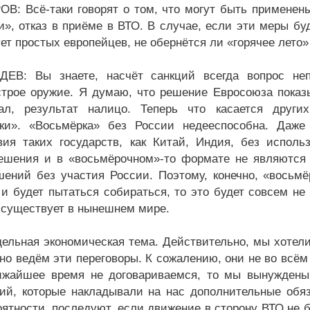
В: Всё-таки говорят о том, что могут быть применены
и», отказ в приёме в ВТО. В случае, если эти меры буд
ует простых европейцев, не обернётся ли «горячее лето
ЕВ: Вы знаете, насчёт санкций всегда вопрос непр
трое оружие. Я думаю, что решение Евросоюза показыв
ал, результат налицо. Теперь что касается други
ки». «Восьмёрка» без России недееспособна. Даже
вия таких государств, как Китай, Индия, без испол
ешения и в «восьмёрочном»-то формате не являются 
шений без участия России. Поэтому, конечно, «восьмё
 и будет пытаться собираться, то это будет совсем не
о существует в нынешнем мире.
дельная экономическая тема. Действительно, мы хотел
но ведём эти переговоры. К сожалению, они не во всё
жайшее время не договариваемся, то мы вынуждены 
ий, которые накладывали на нас дополнительные обяз
оятности, последуют, если движение в сторону ВТО не 