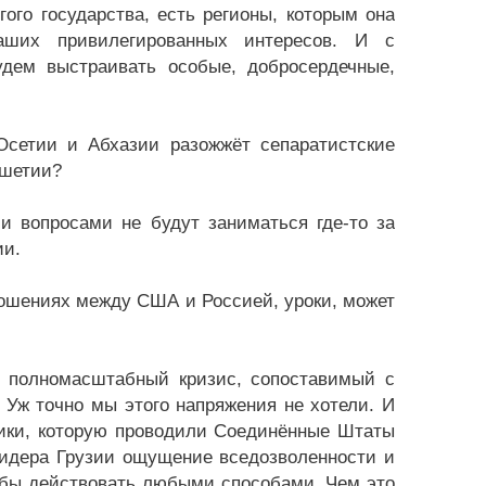
угого государства, есть регионы, которым она
аших привилегированных интересов. И с
удем выстраивать особые, добросердечные,
сетии и Абхазии разожжёт сепаратистские
ушетии?
и вопросами не будут заниматься где-то за
ии.
ошениях между США и Россией, уроки, может
, полномасштабный кризис, сопоставимый с
 Уж точно мы этого напряжения не хотели. И
тики, которую проводили Соединённые Штаты
лидера Грузии ощущение вседозволенности и
тобы действовать любыми способами. Чем это