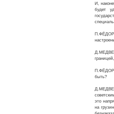
И, након
будет у
государс
специаль
П.ФЁДОРО
настроени
Д.МЕДВЕД
границей
П.ФЁДОРО
быть?
Д.МЕДВЕД
советски
это напр
на грузи
безнаказ