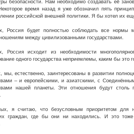
уры безопасности. Нам необходимо создавать её зано
Некоторое время назад я уже обозначил пять принцип
лении российской внешней политики. Я бы хотел их ещё
х, Россия будет полностью соблюдать все нормы ме
ношениям между цивилизованными государствами.
х, Россия исходит из необходимости многополярно
вание одного государства неприемлемы, каким бы это г
х, мы, естественно, заинтересованы в развитии полно
твами – и европейскими, и азиатскими, с Соединённ
твами нашей планеты. Эти отношения будут столь г
.
тых, я считаю, что безусловным приоритетом для 
их граждан, где бы они ни находились. И это тоже
.