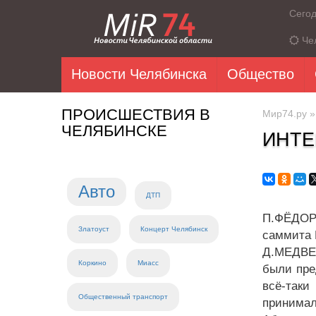
Сего
Че
Новости Челябинска
Общество
ПРОИСШЕСТВИЯ В
Мир74.ру
ЧЕЛЯБИНСКЕ
ИНТЕ
Авто
ДТП
П.ФЁДОРО
Златоуст
Концерт Челябинск
саммита 
Д.МЕДВЕД
Коркино
Миасс
были пре
всё-таки
Общественный транспорт
принимал