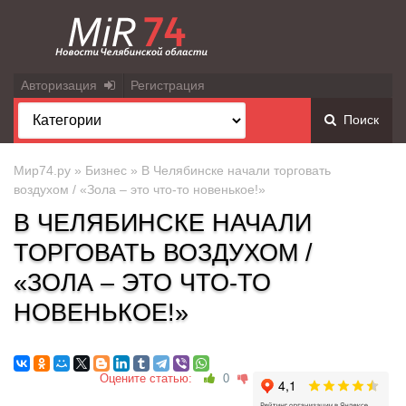
Авторизация
Регистрация
Поиск
Мир74.ру
»
Бизнес
» В Челябинске начали торговать
воздухом / «Зола – это что-то новенькое!»
В ЧЕЛЯБИНСКЕ НАЧАЛИ
ТОРГОВАТЬ ВОЗДУХОМ /
«ЗОЛА – ЭТО ЧТО-ТО
НОВЕНЬКОЕ!»
Оцените статью:
0