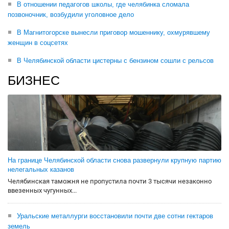
В отношении педагогов школы, где челябинка сломала
позвоночник, возбудили уголовное дело
В Магнитогорске вынесли приговор мошеннику, охмурявшему
женщин в соцсетях
В Челябинской области цистерны с бензином сошли с рельсов
БИЗНЕС
На границе Челябинской области снова развернули крупную партию
нелегальных казанов
Челябинская таможня не пропустила почти 3 тысячи незаконно
ввезенных чугунных...
Уральские металлурги восстановили почти две сотни гектаров
земель