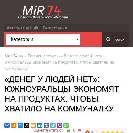
Авторизация
Регистрация
Поиск
Мир74.ру
»
Происшествия
» «Денег у людей нет»:
южноуральцы экономят на продуктах, чтобы хватило на
коммуналку
«ДЕНЕГ У ЛЮДЕЙ НЕТ»:
ЮЖНОУРАЛЬЦЫ ЭКОНОМЯТ
НА ПРОДУКТАХ, ЧТОБЫ
ХВАТИЛО НА КОММУНАЛКУ
Оцените статью:
0