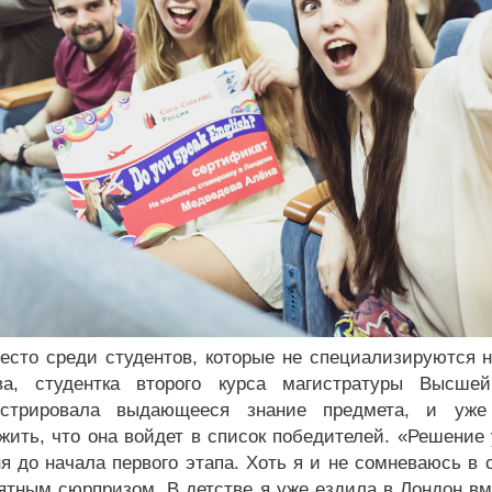
есто среди студентов, которые не специализируются н
ва, студентка второго курса магистратуры Высше
нстрировала выдающееся знание предмета, и уж
жить, что она войдет в список победителей. «Решение 
ня до начала первого этапа. Хоть я и не сомневаюсь в
ятным сюрпризом. В детстве я уже ездила в Лондон вме