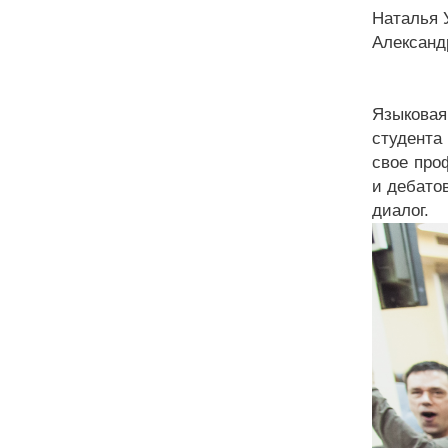
Наталья 
Александ
Языковая
студента
свое про
и дебато
диалог.