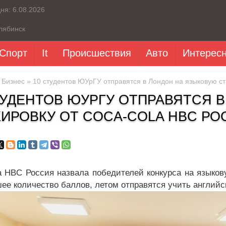
дня:
6.08.2026
лябинск
Спорт
It
Происшествия
Авто
Интерес
»
Бизнес
» 10 студентов ЮУрГУ отправятся в Лондон на языковую ст
ТУДЕНТОВ ЮУРГУ ОТПРАВЯТСЯ 
ИРОВКУ ОТ COCA-COLA HBC РО
a HBC Россия назвала победителей конкурса на языков
ее количество баллов, летом отправятся учить английс