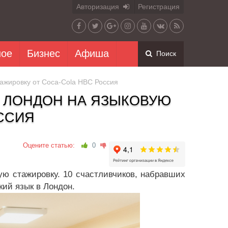
Авторизация
Регистрация
ное
Бизнес
Афиша
Поиск
ажировку от Coca-Cola HBC Россия
В ЛОНДОН НА ЯЗЫКОВУЮ
ССИЯ
Оцените статью:
0
ую стажировку. 10 счастливчиков, набравших
кий язык в Лондон.