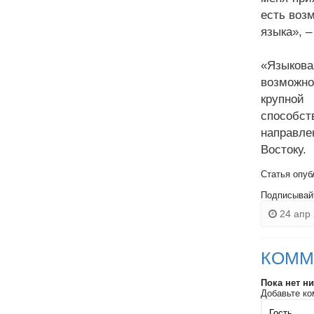
есть воз
языка», 
«Языкова
возможно
крупной
способст
направле
Востоку.
Статья опуб
Подписывай
24 апр 
КОММ
Пока нет н
Добавьте ко