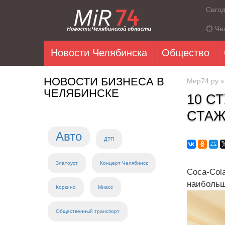
Сего
Че
Новости Челябинска
Общество
НОВОСТИ БИЗНЕСА В
Мир74.ру
ЧЕЛЯБИНСКЕ
10 С
СТАЖ
Авто
ДТП
Златоуст
Концерт Челябинск
Coca-Col
наибольш
Коркино
Миасс
Общественный транспорт