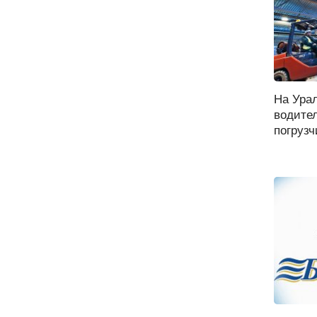
На Ура
водител
погрузч