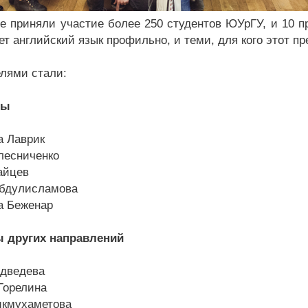
се приняли участие более 250 студентов ЮУрГУ, и 10 
ет английский язык профильно, и теми, для кого этот п
лями стали:
ты
а Лаврик
лесниченко
айцев
абдулисламова
а Беженар
 других направлений
дведева
Горелина
икмухаметова