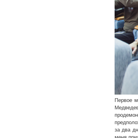
Первое м
Медведе
продемо
предполо
за два д
меня при