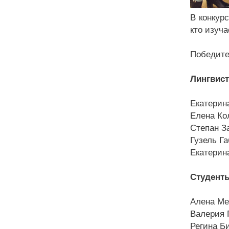
В конкур
кто изуча
Победите
Лингвис
Екатерин
Елена Ко
Степан З
Гузель Г
Екатерин
Студенты
Алена Ме
Валерия 
Регина Б