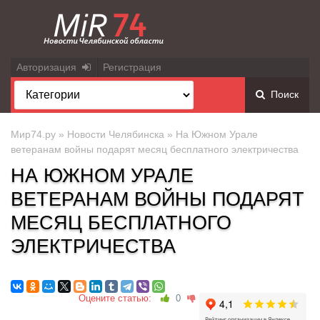
Авторизация
Регистрация
Поиск
Мир74.ру
»
Новости Челябинска
» На Южном Урале
ветеранам войны подарят месяц бесплатного электричества
НА ЮЖНОМ УРАЛЕ
ВЕТЕРАНАМ ВОЙНЫ ПОДАРЯТ
МЕСЯЦ БЕСПЛАТНОГО
ЭЛЕКТРИЧЕСТВА
Оцените статью:
0