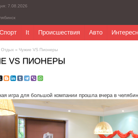
дня:
7.08.2026
лябинск
Спорт
It
Происшествия
Авто
Интерес
»
Отдых
» Чужие VS Пионеры
Е VS ПИОНЕРЫ
ая игра для большой компании прошла вчера в челябин