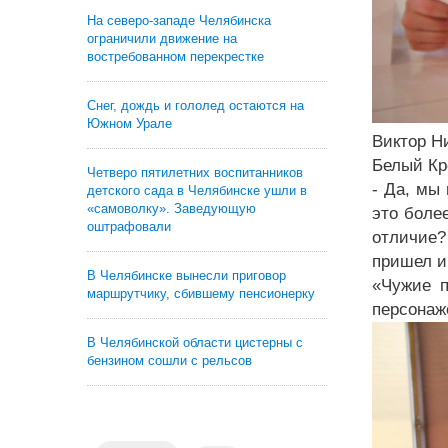
На северо-западе Челябинска
ограничили движение на
востребованном перекрестке
Снег, дождь и гололед остаются на
Южном Урале
Виктор Н
Белый Кр
Четверо пятилетних воспитанников
- Да, мы
детского сада в Челябинске ушли в
«самоволку». Заведующую
это боле
оштрафовали
отличие?
пришел и
В Челябинске вынесли приговор
«Чужие п
маршрутчику, сбившему пенсионерку
персонаж
В Челябинской области цистерны с
бензином сошли с рельсов