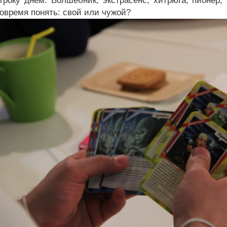
гроку днем. Волшебник, экстрасенс, хитрюга, пионер
вовремя понять: свой или чужой?