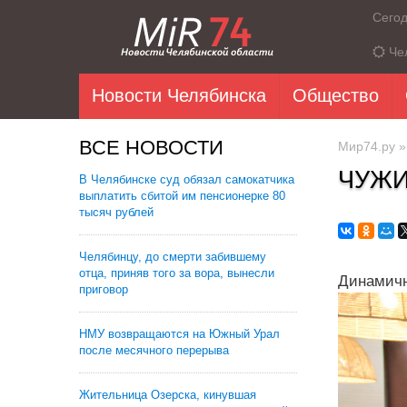
Сего
Че
Новости Челябинска
Общество
ВСЕ НОВОСТИ
Мир74.ру
ЧУЖИ
В Челябинске суд обязал самокатчика
выплатить сбитой им пенсионерке 80
тысяч рублей
Челябинцу, до смерти забившему
отца, приняв того за вора, вынесли
Динамичн
приговор
НМУ возвращаются на Южный Урал
после месячного перерыва
Жительница Озерска, кинувшая