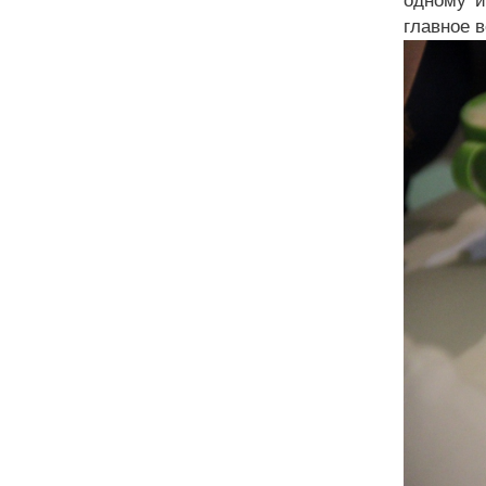
одному и
главное 