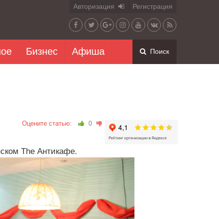
Авторизация
Регистрация
ное
Бизнес
Афиша
Поиск
Оцените статью:
0
ском The Антикафе.