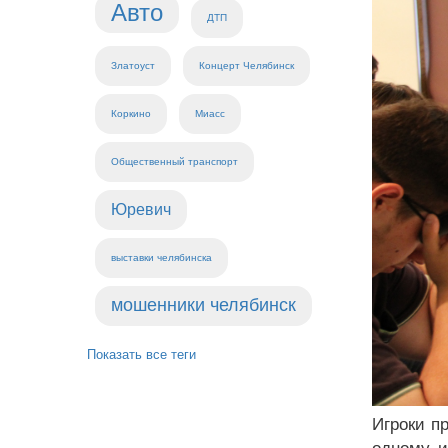
Авто
ДТП
Златоуст
Концерт Челябинск
Коркино
Миасс
Общественный транспорт
Юревич
выставки челябинска
мошенники челябинск
Показать все теги
Игроки п