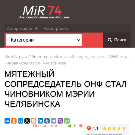
Авторизация
Регистрация
Поиск
Мир74.ру
»
Общество
» Мятежный сопредседатель ОНФ стал
чиновником мэрии Челябинска
МЯТЕЖНЫЙ
СОПРЕДСЕДАТЕЛЬ ОНФ СТАЛ
ЧИНОВНИКОМ МЭРИИ
ЧЕЛЯБИНСКА
Оцените статью:
0