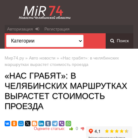
Авторизация
Регистрация
Поиск
Мир74.ру
»
Авто новости
» «Нас грабят»: в челябинских
маршрутках вырастет стоимость проезда
«НАС ГРАБЯТ»: В
ЧЕЛЯБИНСКИХ МАРШРУТКАХ
ВЫРАСТЕТ СТОИМОСТЬ
ПРОЕЗДА
Оцените статью:
0