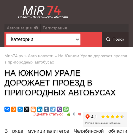
Авторизация
Регистрация
Поиск
Мир74.ру
»
Авто новости
» На Южном Урале дорожает проезд
в пригородных автобусах
НА ЮЖНОМ УРАЛЕ
ДОРОЖАЕТ ПРОЕЗД В
ПРИГОРОДНЫХ АВТОБУСАХ
Оцените статью:
0
В ряде муниципалитетов Челябинской области