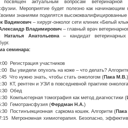
 посвящен актуальным вопросам ветеринарной 
сфузии. Мероприятие будет полезно как начинающим 
Своими знаниями поделятся высококвалифицированные 
рк Вадимович
– хирург-онколог сети клиник «Белый клык
Александр Владимирович
– главный врач ветеринарног
н Наталья Анатольевна
– кандидат ветеринарных
ург.
ма семинара:
0:00 Регистрация участников
1:00 Вы увидели опухоль на коже – что делать? Алгорит
1:45 Что нужно знать, чтобы стать онкологом (
Пака М.В.
2:30 КТ, рентген и УЗИ в повседневной практике онколога
13:30 Обед
14:30 Компьютерная томография как метод диагностики (
15:30 Гемотрансфузия (
Фердман Н.А.
)
16:30 Постинъекционная саркома кошек. Алгоритм (
Пака
17:15 Метрономная химиотерапия. Безопасно, эффектив