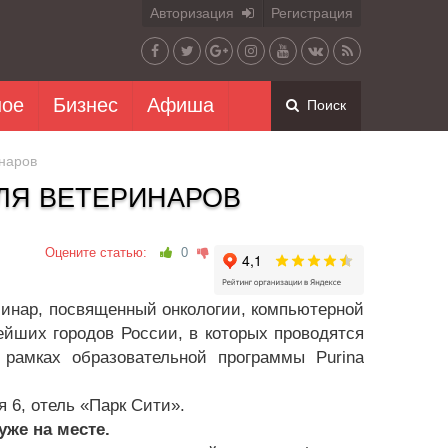
Авторизация
Регистрация
ное
Бизнес
Афиша
Поиск
наров
ЛЯ ВЕТЕРИНАРОВ
Оцените статью:
0
минар, посвященный онкологии, компьютерной
йших городов России, в которых проводятся
рамках образовательной программы Purina
ая 6, отель «Парк Сити».
же на месте.