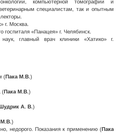
онкологии, компьютерной томографии и
ветеринарным специалистам, так и опытным
лекторы.
» г. Москва.
о госпиталя «Панацея» г. Челябинск.
 наук, главный врач клиники «Хатико» г.
м (
Пака М.В.
)
)
 (
Пака М.В.
)
Шудрик А. В.
)
 М.В.
)
но, недорого. Показания к применению (
Пака