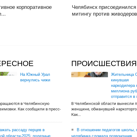
ивное корпоративное
Челябинск присоединился
...
митингу против живодеров.
ЕРЕСНОЕ
ПРОИСШЕСТВИЯ
На Южный Урал
Жительница О
вернулись чижи
кинувшая
наркодилера 
миллиона руб
отправится в
вращаются в Челябинскую
В Челябинской области вынесли 
 зимовки. Как сообщили в пресс-
женщине, обманувшей наркоторго
Как...
сажать рассаду перцев в
В отношении педагогов школы, 
ой области-2025: полезные
челябинка сломала позвоночник,