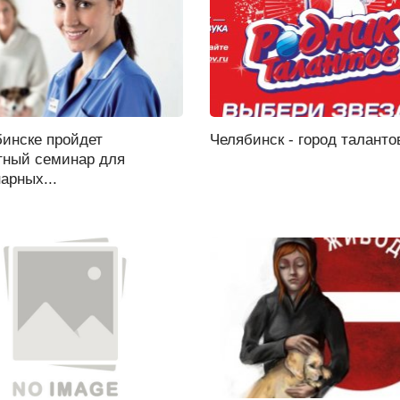
бинске пройдет
Челябинск - город талантов
тный семинар для
арных...