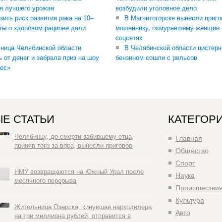
я лучшего урожая
возбудили уголовное дело
зить риск развития рака на 10–
В Магнитогорске вынесли приго
ты о здоровом рационе дали
мошеннику, охмурявшему женщин 
соцсетях
ница Челябинской области
В Челябинской области цистерн
ь от денег и забрала приз на шоу
бензином сошли с рельсов
ес»
Е СТАТЬИ
КАТЕГОР
Челябинцу, до смерти забившему отца,
Главная
приняв того за вора, вынесли приговор
Общество
Спорт
НМУ возвращаются на Южный Урал после
Наука
месячного перерыва
Происшестви
Культура
Жительница Озерска, кинувшая наркодилера
Авто
на три миллиона рублей, отправится в