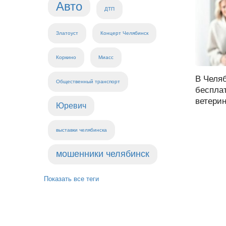
Авто
ДТП
Златоуст
Концерт Челябинск
Коркино
Миасс
В Челя
Общественный транспорт
беспла
ветерин
Юревич
выставки челябинска
мошенники челябинск
Показать все теги