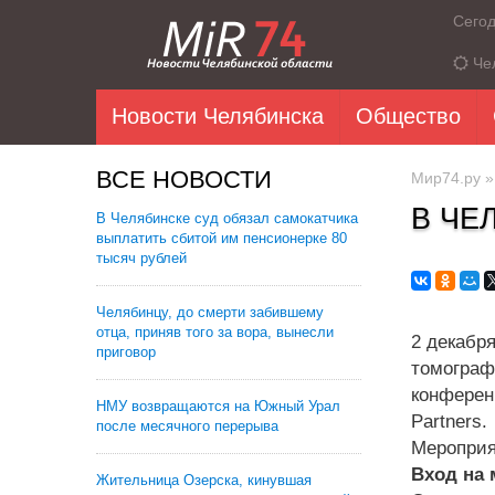
Сего
Че
Новости Челябинска
Общество
ВСЕ НОВОСТИ
Мир74.ру
В ЧЕ
В Челябинске суд обязал самокатчика
выплатить сбитой им пенсионерке 80
тысяч рублей
Челябинцу, до смерти забившему
отца, приняв того за вора, вынесли
2 декабр
приговор
томограф
конферен
НМУ возвращаются на Южный Урал
Partners.
после месячного перерыва
Мероприя
Вход на 
Жительница Озерска, кинувшая