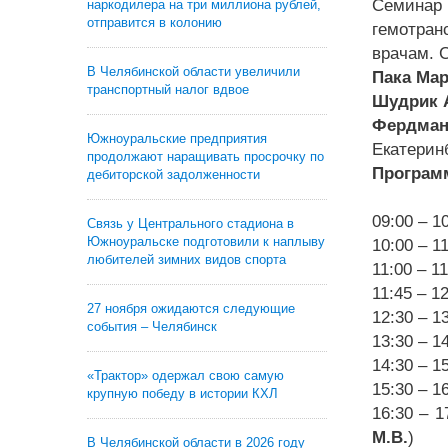
Семинар
наркодилера на три миллиона рублей,
отправится в колонию
гемотран
врачам. 
В Челябинской области увеличили
Пака Ма
транспортный налог вдвое
Шудрик 
Фердма
Южноуральские предприятия
Екатеринб
продолжают наращивать просрочку по
Програм
дебиторской задолженности
09:00 – 1
Связь у Центрального стадиона в
Южноуральске подготовили к наплыву
10:00 – 1
любителей зимних видов спорта
11:00 – 1
11:45 – 1
27 ноября ожидаются следующие
12:30 – 
события – Челябинск
13:30 – 
14:30 – 
«Трактор» одержал свою самую
15:30 – 
крупную победу в истории КХЛ
16:30 – 
М.В.
)
В Челябинской области в 2026 году