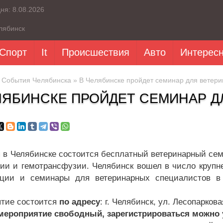
дня:
8.08.2026
лябинск
Спорт
It
Происшествия
Авто
Интерес
»
События Челябинска
» В Челябинске пройдет семинар для ветери
ЛЯБИНСКЕ ПРОЙДЕТ СЕМИНАР Д
я в Челябинске состоится бесплатный ветеринарный се
ии и гемотрансфузии. Челябинск вошел в число крупне
ции и семинары для ветеринарных специалистов в 
тие состоится
по адресу
: г. Челябинск, ул. Лесопарков
мероприятие свободный, зарегистрироваться можно у