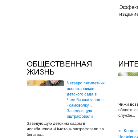
Эффект
издание
ОБЩЕСТВЕННАЯ
ИНТ
ЖИЗНЬ
Четверо пятилетних
воспитанников
детского сада в
Челябинске ушли в
Чижи воз
«самоволку».
область с
Заведующую
службе...
оштрафовали
Заведующую детским садом в
челябинском «Ньютон» оштрафовали за
Когда 
бегство...
Челябинск