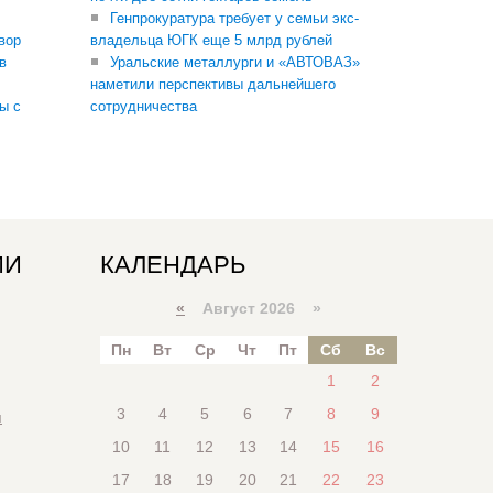
Генпрокуратура требует у семьи экс-
вор
владельца ЮГК еще 5 млрд рублей
в
Уральские металлурги и «АВТОВАЗ»
наметили перспективы дальнейшего
ы с
сотрудничества
ИИ
КАЛЕНДАРЬ
«
Август 2026 »
Пн
Вт
Ср
Чт
Пт
Сб
Вс
1
2
3
4
5
6
7
8
9
я
10
11
12
13
14
15
16
17
18
19
20
21
22
23