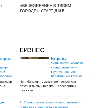
 к
«ВЕЧЕGREENKA В ТВОЕМ
..
ГОРОДЕ»: СТАРТ ДАН!...
БИЗНЕС
зерска,
На границе
Челябинской области
на три
снова развернули
лей,
крупную партию
 колонию
нелегальных казанов
приговор
Челябинская таможня не пропустила
вца.
почти 3 тысячи незаконно ввезенных
чугунных...
где
Уральские металлурги восстановили
почти две сотни гектаров земель