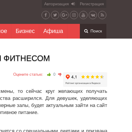
Авторизация
Регистрация
ное
Бизнес
Афиша
Поиск
Й ФИТНЕСОМ
Оцените статью:
0
смены, то сейчас круг желающих получать
ества расширился. Для девушек, уделяющих
рные залы, будет актуальным зайти на сайт
ртивное питание.
руется со специальными диетами и призвана