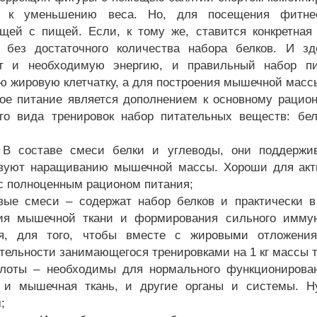
и к уменьшению веса. Но, для посещения фитнес
щей с пищей. Если, к тому же, ставится конкретна
 без достаточного количества набора белков. И зд
ит и необходимую энергию, и правильный набор пи
ю жировую клетчатку, а для построения мышечной масс
ое питание является дополнением к основному рацион
ого вида тренировок набор питательных веществ: бе
 В составе смеси белки и углеводы, они поддержи
вуют наращиванию мышечной массы. Хороши для акт
с полноценным рационом питания;
вые смеси – содержат набор белков и практически в
ия мышечной ткани и формирования сильного иммун
ия, для того, чтобы вместе с жировыми отложен
тельности занимающегося тренировками на 1 кг массы т
лоты – необходимы для нормального функционирован
я и мышечная ткань, и другие органы и системы. 
;