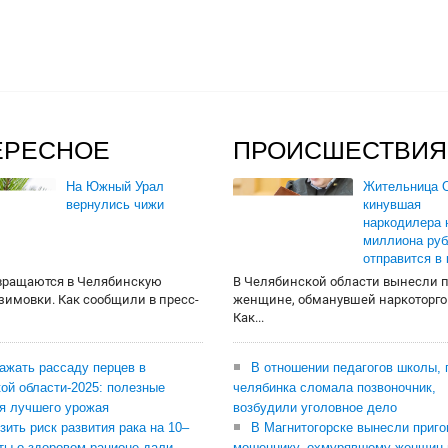
ЕРЕСНОЕ
ПРОИСШЕСТВИЯ
На Южный Урал
Жительница О
вернулись чижи
кинувшая
наркодилера 
миллиона руб
отправится в
вращаются в Челябинскую
В Челябинской области вынесли 
 зимовки. Как сообщили в пресс-
женщине, обманувшей наркоторго
Как...
сажать рассаду перцев в
В отношении педагогов школы, 
ой области-2025: полезные
челябинка сломала позвоночник,
я лучшего урожая
возбудили уголовное дело
зить риск развития рака на 10–
В Магнитогорске вынесли приго
ты о здоровом рационе дали
мошеннику, охмурявшему женщин 