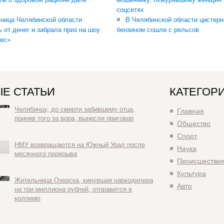
соцсетях
ница Челябинской области
В Челябинской области цистерн
ь от денег и забрала приз на шоу
бензином сошли с рельсов
ес»
Е СТАТЬИ
КАТЕГОР
Челябинцу, до смерти забившему отца,
Главная
приняв того за вора, вынесли приговор
Общество
Спорт
НМУ возвращаются на Южный Урал после
Наука
месячного перерыва
Происшестви
Культура
Жительница Озерска, кинувшая наркодилера
Авто
на три миллиона рублей, отправится в
колонию