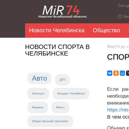
Сего
Че
Новости Челябинска
Общество
НОВОСТИ СПОРТА В
Мир74.ру
ЧЕЛЯБИНСКЕ
СПОР
Авто
ДТП
Если ран
Златоуст
Концерт Челябинск
необходи
внимание
Коркино
Миасс
https://nt
В чем ос
Общественный транспорт
Обычно к