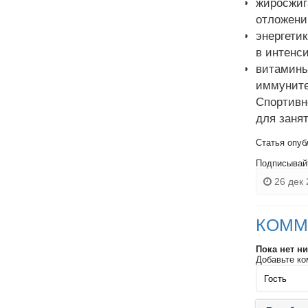
жиросжиг
отложени
энергети
в интенс
витамин
иммуните
Спортивн
для заня
Статья опуб
Подписывай
26 дек 
КОММ
Пока нет н
Добавьте ко