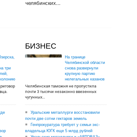
челябинских...
БИЗНЕС
зерска,
На границе
Челябинской области
на три
снова развернули
лей,
крупную партию
 колонию
нелегальных казанов
приговор
Челябинская таможня не пропустила
вца.
почти 3 тысячи незаконно ввезенных
чугунных...
где
Уральские металлурги восстановили
почти две сотни гектаров земель
Генпрокуратура требует у семьи экс-
вор
владельца ЮГК еще 5 млрд рублей
в
Уральские металлурги и «АВТОВАЗ»