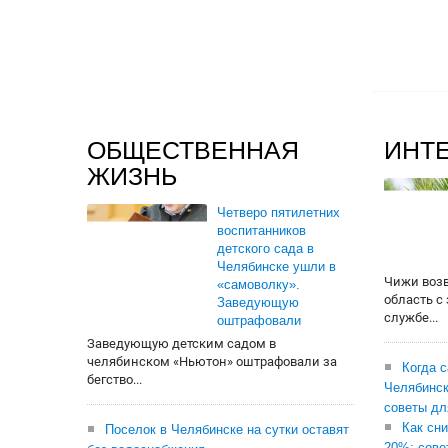
ОБЩЕСТВЕННАЯ
ИНТ
ЖИЗНЬ
Четверо пятилетних
воспитанников
детского сада в
Челябинске ушли в
Чижи воз
«самоволку».
область с
Заведующую
службе...
оштрафовали
Заведующую детским садом в
челябинском «Ньютон» оштрафовали за
Когда 
бегство...
Челябинск
советы дл
Как сни
Поселок в Челябинске на сутки оставят
20%: сове