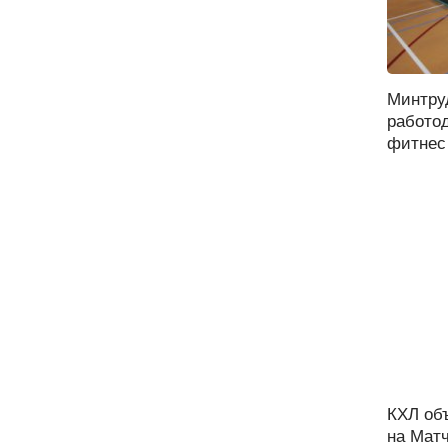
Минтру
работо
фитнес 
КХЛ об
на Матч