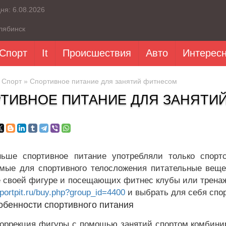
дня:
6.08.2026
лябинск
Спорт
It
Происшествия
Авто
Интерес
»
Спорт
» Спортивное питание для занятий фитнесом
ТИВНОЕ ПИТАНИЕ ДЛЯ ЗАНЯТИ
ьше спортивное питание употребляли только спорт
мые для спортивного телосложения питательные вещ
 своей фигуре и посещающих фитнес клубы или тренаже
sportpit.ru/buy.php?group_id=4400
и выбрать для себя спо
обенности спортивного питания
оррекция фигуры с помощью занятий спортом комбини