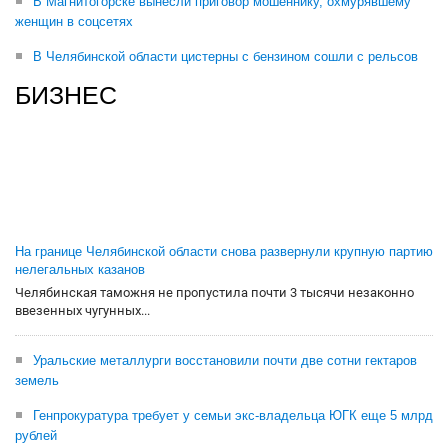
В Магнитогорске вынесли приговор мошеннику, охмурявшему
женщин в соцсетях
В Челябинской области цистерны с бензином сошли с рельсов
БИЗНЕС
На границе Челябинской области снова развернули крупную партию
нелегальных казанов
Челябинская таможня не пропустила почти 3 тысячи незаконно
ввезенных чугунных...
Уральские металлурги восстановили почти две сотни гектаров
земель
Генпрокуратура требует у семьи экс-владельца ЮГК еще 5 млрд
рублей