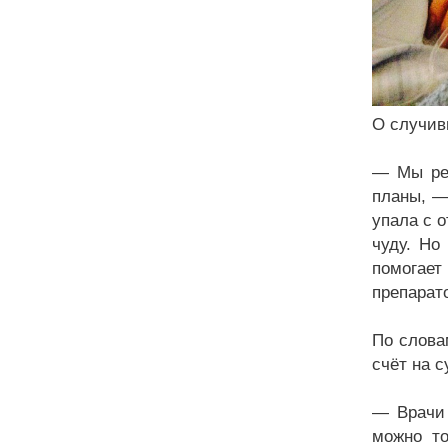
О случив
— Мы реш
планы, —
упала с 
чуду. Но
помогае
препарат
По слова
счёт на 
— Врачи 
можно то