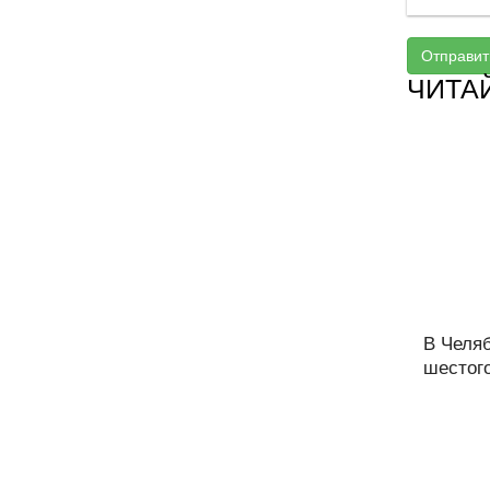
Отправит
ЧИТА
В Челя
шестого