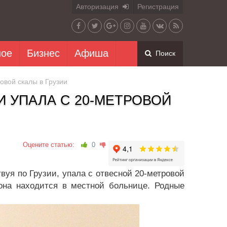
Авторизация
Регистрация
ное
Бизнес
Афиша
Поиск
овой скалы в Грузии
 УПАЛА С 20-МЕТРОВОЙ
Оцените статью:
0
вуя по Грузии, упала с отвесной 20-метровой
на находится в местной больнице. Родные