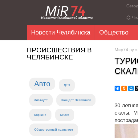
Сего
Че
Новости Челябинска
Общество
ПРОИСШЕСТВИЯ В
Мир74.ру
ЧЕЛЯБИНСКЕ
ТУРИ
СКАЛ
Авто
ДТП
Златоуст
Концерт Челябинск
30-летня
скалы. М
Коркино
Миасс
пострада
Общественный транспорт