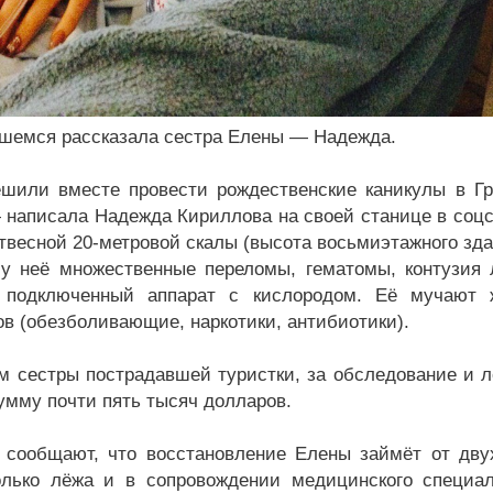
шемся рассказала сестра Елены — Надежда.
или вместе провести рождественские каникулы в Гр
 написала Надежда Кириллова на своей станице в соцсе
отвесной 20-метровой скалы (высота восьмиэтажного зда
 у неё множественные переломы, гематомы, контузия 
т подключенный аппарат с кислородом. Её мучают 
ов (обезболивающие, наркотики, антибиотики).
м сестры пострадавшей туристки, за обследование и л
сумму почти пять тысяч долларов.
сообщают, что восстановление Елены займёт от двух
лько лёжа и в сопровождении медицинского специал