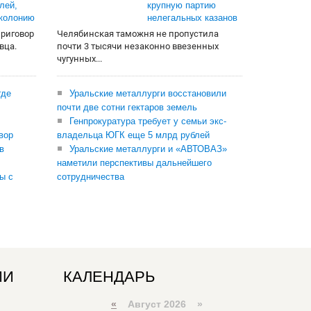
лей,
крупную партию
 колонию
нелегальных казанов
приговор
Челябинская таможня не пропустила
вца.
почти 3 тысячи незаконно ввезенных
чугунных...
где
Уральские металлурги восстановили
почти две сотни гектаров земель
Генпрокуратура требует у семьи экс-
вор
владельца ЮГК еще 5 млрд рублей
в
Уральские металлурги и «АВТОВАЗ»
наметили перспективы дальнейшего
ы с
сотрудничества
ИИ
КАЛЕНДАРЬ
«
Август 2026 »