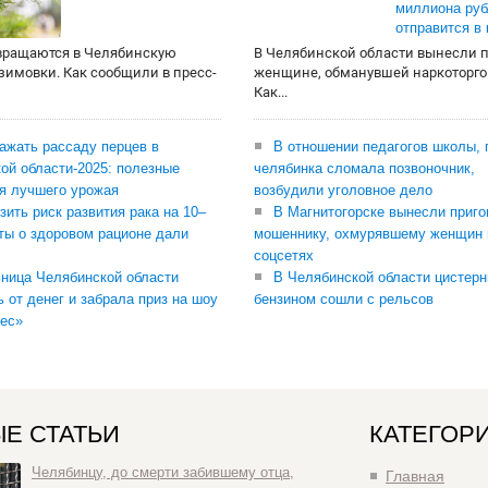
миллиона руб
отправится в
вращаются в Челябинскую
В Челябинской области вынесли 
 зимовки. Как сообщили в пресс-
женщине, обманувшей наркоторго
Как...
сажать рассаду перцев в
В отношении педагогов школы, 
ой области-2025: полезные
челябинка сломала позвоночник,
я лучшего урожая
возбудили уголовное дело
зить риск развития рака на 10–
В Магнитогорске вынесли приго
ты о здоровом рационе дали
мошеннику, охмурявшему женщин 
соцсетях
ница Челябинской области
В Челябинской области цистерн
ь от денег и забрала приз на шоу
бензином сошли с рельсов
ес»
Е СТАТЬИ
КАТЕГОР
Челябинцу, до смерти забившему отца,
Главная