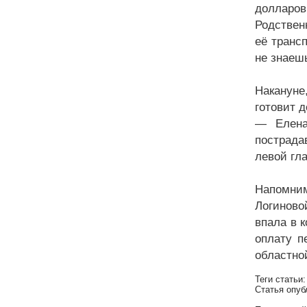
долларо
Родствен
её транс
не знаешь
Накануне
готовит 
— Елена
пострада
левой гл
Напомним
Логиново
впала в 
оплату п
областно
Теги статьи
Статья опуб