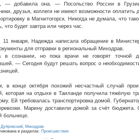
в, — добавила она. — Посольство России в Грузии
ники, друзья, коллеги не имеют возможности оплатить 
портировку в Магнитогорск. Никогда не думала, что так
, что будет завтра или через час.
, 11 января, Надежда написала обращение в Министе
документы для отправки в региональный Минздрав.
 в сознании, но пока врачи не говорят точной д
вшей. — Сегодня будут решать вопрос о необходимости
азницей.
, в конце октября похожий несчастный случай про
й, которая на отдыхе в Таиланде получила тяжёлую тр
кому. Ей требовалась транспортировка домой. Губернат
еревозки. Марину доставили домой за счёт бюджета. 
й больнице.
:
Дубровский
,
Минздрав
ликована в разделах:
Происшествия