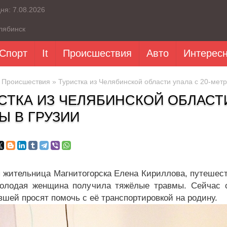
дня:
7.08.2026
лябинск
Спорт
It
Происшествия
Авто
Интерес
»
Происшествия
» Туристка из Челябинской области упала с 20-метр
СТКА ИЗ ЧЕЛЯБИНСКОЙ ОБЛАСТИ
Ы В ГРУЗИИ
я жительница Магнитогорска Елена Кириллова, путешест
олодая женщина получила тяжёлые травмы. Сейчас о
вшей просят помочь с её транспортировкой на родину.