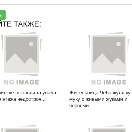
ь
ЙТЕ ТАКЖЕ:
бинске школьница упала с
Жительница Чебаркуля ку
 этажа недостроя...
муку с живыми жуками и
червями...