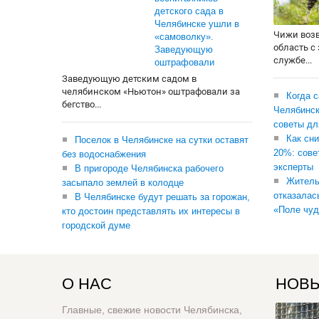
детского сада в
Челябинске ушли в
Чижи воз
«самоволку».
область с
Заведующую
службе...
оштрафовали
Заведующую детским садом в
челябинском «Ньютон» оштрафовали за
Когда 
бегство...
Челябинск
советы дл
Как сни
Поселок в Челябинске на сутки оставят
20%: сове
без водоснабжения
эксперты
В пригороде Челябинска рабочего
Житель
засыпало землей в колодце
отказалас
В Челябинске будут решать за горожан,
«Поле чуд
кто достоин представлять их интересы в
городской думе
О НАС
НОВЫ
Главные, свежие новости Челябинска,