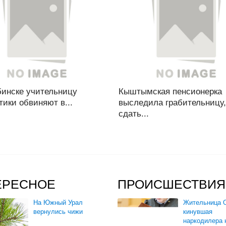
бинске учительницу
Кыштымская пенсионерка
ики обвиняют в...
выследила грабительницу,
сдать...
ЕРЕСНОЕ
ПРОИСШЕСТВИЯ
На Южный Урал
Жительница О
вернулись чижи
кинувшая
наркодилера 