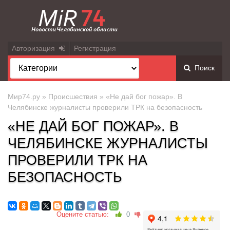
Авторизация
Регистрация
Поиск
Мир74.ру
»
Происшествия
» «Не дай бог пожар». В
Челябинске журналисты проверили ТРК на безопасность
«НЕ ДАЙ БОГ ПОЖАР». В
ЧЕЛЯБИНСКЕ ЖУРНАЛИСТЫ
ПРОВЕРИЛИ ТРК НА
БЕЗОПАСНОСТЬ
Оцените статью:
0