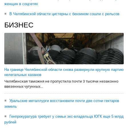
женщин в соцсетях
В Челябинской области цистерны с бензином сошли с рельсов
БИЗНЕС
На границе Челябинской области снова развернули крупную партию
нелегальных казанов
Челябинская таможня не пропустила почти 3 тысячи незаконно
ввезенных чугунных...
Уральские металлурги восстановили почти две сотни гектаров
земель
Генпрокуратура требует у семьи экс-владельца ЮГК еще 5 млрд
рублей