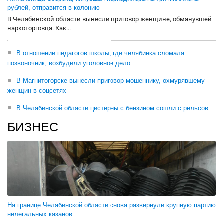
рублей, отправится в колонию
В Челябинской области вынесли приговор женщине, обманувшей
наркоторговца. Как...
В отношении педагогов школы, где челябинка сломала
позвоночник, возбудили уголовное дело
В Магнитогорске вынесли приговор мошеннику, охмурявшему
женщин в соцсетях
В Челябинской области цистерны с бензином сошли с рельсов
БИЗНЕС
На границе Челябинской области снова развернули крупную партию
нелегальных казанов