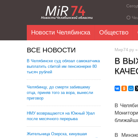
Сего
Че
Новости Челябинска
Общество
ВСЕ НОВОСТИ
Мир74.ру
В ВЫ
В Челябинске суд обязал самокатчика
выплатить сбитой им пенсионерке 80
КАЧЕ
тысяч рублей
Челябинцу, до смерти забившему
отца, приняв того за вора, вынесли
приговор
В Челяби
Монитори
НМУ возвращаются на Южный Урал
после месячного перерыва
ближайши
Жительница Озерска, кинувшая
В Минэк