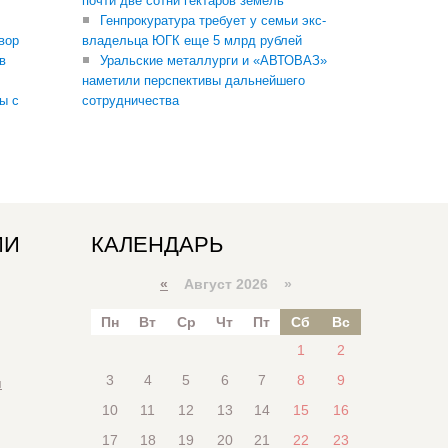
почти две сотни гектаров земель
Генпрокуратура требует у семьи экс-
вор
владельца ЮГК еще 5 млрд рублей
в
Уральские металлурги и «АВТОВАЗ»
наметили перспективы дальнейшего
ы с
сотрудничества
ИИ
КАЛЕНДАРЬ
«
Август 2026 »
Пн
Вт
Ср
Чт
Пт
Сб
Вс
1
2
3
4
5
6
7
8
9
я
10
11
12
13
14
15
16
17
18
19
20
21
22
23