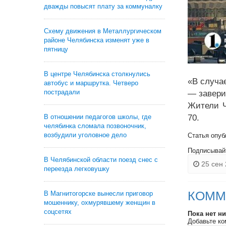
дважды повысят плату за коммуналку
Схему движения в Металлургическом
районе Челябинска изменят уже в
пятницу
В центре Челябинска столкнулись
«В случа
автобус и маршрутка. Четверо
пострадали
— завери
Жители Ч
В отношении педагогов школы, где
70.
челябинка сломала позвоночник,
возбудили уголовное дело
Статья опуб
Подписывай
В Челябинской области поезд снес с
25 сен 
переезда легковушку
КОММ
В Магнитогорске вынесли приговор
мошеннику, охмурявшему женщин в
соцсетях
Пока нет н
Добавьте ко