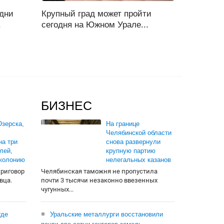
 дни
Крупный град может пройти
.
сегодня на Южном Урале...
БИЗНЕС
зерска,
На границе
Челябинской области
на три
снова развернули
лей,
крупную партию
 колонию
нелегальных казанов
приговор
Челябинская таможня не пропустила
вца.
почти 3 тысячи незаконно ввезенных
чугунных...
где
Уральские металлурги восстановили