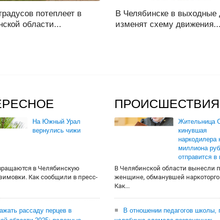
градусов потеплеет в
В Челябинске в выходные
ской области...
изменят схему движения..
ЕРЕСНОЕ
ПРОИСШЕСТВИЯ
На Южный Урал
Жительница О
вернулись чижи
кинувшая
наркодилера 
миллиона руб
отправится в
вращаются в Челябинскую
В Челябинской области вынесли 
 зимовки. Как сообщили в пресс-
женщине, обманувшей наркоторго
Как...
сажать рассаду перцев в
В отношении педагогов школы, 