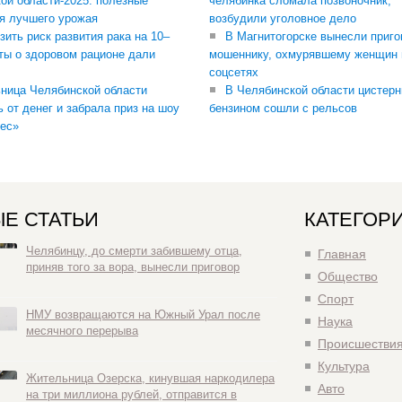
ой области-2025: полезные
челябинка сломала позвоночник,
я лучшего урожая
возбудили уголовное дело
зить риск развития рака на 10–
В Магнитогорске вынесли приго
ты о здоровом рационе дали
мошеннику, охмурявшему женщин 
соцсетях
ница Челябинской области
В Челябинской области цистерн
ь от денег и забрала приз на шоу
бензином сошли с рельсов
ес»
Е СТАТЬИ
КАТЕГОР
Челябинцу, до смерти забившему отца,
Главная
приняв того за вора, вынесли приговор
Общество
Спорт
НМУ возвращаются на Южный Урал после
Наука
месячного перерыва
Происшестви
Культура
Жительница Озерска, кинувшая наркодилера
Авто
на три миллиона рублей, отправится в