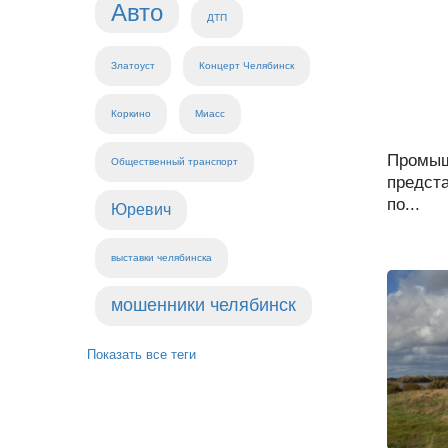
Авто
ДТП
Златоуст
Концерт Челябинск
Коркино
Миасс
Промыш
Общественный транспорт
предст
по...
Юревич
выставки челябинска
мошенники челябинск
Показать все теги