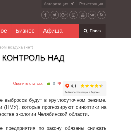
Авторизация
Регистрация
ное
Бизнес
Афиша
Поиск
вом воздуха (нет)
 КОНТРОЛЬ НАД
Оцените статью:
0
е выбросов будут в круглосуточном режиме.
 (НМУ), которые прогнозируют синоптики на
рстве экологии Челябинской области.
 предприятия по закону обязаны снижать