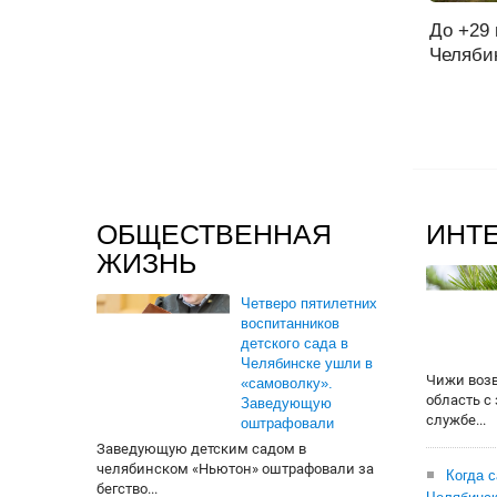
До +29 
Челябин
ОБЩЕСТВЕННАЯ
ИНТ
ЖИЗНЬ
Четверо пятилетних
воспитанников
детского сада в
Челябинске ушли в
Чижи воз
«самоволку».
область с
Заведующую
службе...
оштрафовали
Заведующую детским садом в
челябинском «Ньютон» оштрафовали за
Когда 
бегство...