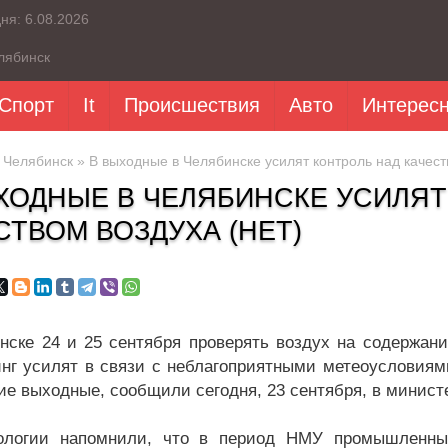
дня:
6.08.2026
лябинск
Спорт
It
Происшествия
Авто
Интерес
»
Челябинск
» В выходные в Челябинске усилят контроль над качест
ХОДНЫЕ В ЧЕЛЯБИНСКЕ УСИЛЯТ
СТВОМ ВОЗДУХА (НЕТ)
нске 24 и 25 сентября проверять воздух на содержани
нг усилят в связи с неблагоприятными метеоусловиями
е выходные, сообщили сегодня, 23 сентября, в министе
ологии напомнили, что в период НМУ промышленные