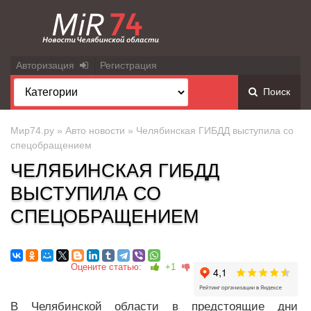
Авторизация
Регистрация
Поиск
Мир74.ру
»
Авто новости
» Челябинская ГИБДД выступила со
спецобращением
ЧЕЛЯБИНСКАЯ ГИБДД
ВЫСТУПИЛА СО
СПЕЦОБРАЩЕНИЕМ
Оцените статью:
+1
В Челябинской области в предстоящие дни