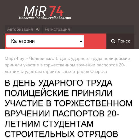
Авторизация
Регистрация
Поиск
Мир74.ру
»
Челябинск
» В День ударного труда полицейские
приняли участие в торжественном вручении паспортов 20-
летним студентам строительных отрядов Озерска
В ДЕНЬ УДАРНОГО ТРУДА
ПОЛИЦЕЙСКИЕ ПРИНЯЛИ
УЧАСТИЕ В ТОРЖЕСТВЕННОМ
ВРУЧЕНИИ ПАСПОРТОВ 20-
ЛЕТНИМ СТУДЕНТАМ
СТРОИТЕЛЬНЫХ ОТРЯДОВ