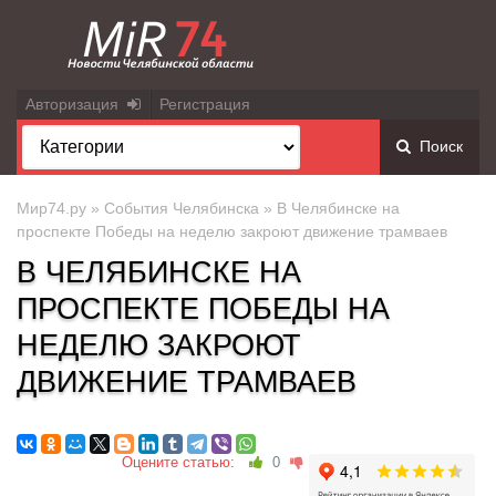
Авторизация
Регистрация
Поиск
Мир74.ру
»
События Челябинска
» В Челябинске на
проспекте Победы на неделю закроют движение трамваев
В ЧЕЛЯБИНСКЕ НА
ПРОСПЕКТЕ ПОБЕДЫ НА
НЕДЕЛЮ ЗАКРОЮТ
ДВИЖЕНИЕ ТРАМВАЕВ
Оцените статью:
0