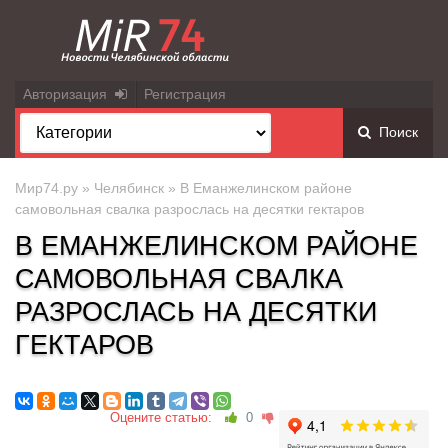
Авторизация
Регистрация
Поиск
Мир74.ру
»
Челябинск
» В Еманжелинском районе
самовольная свалка разрослась на десятки гектаров
В ЕМАНЖЕЛИНСКОМ РАЙОНЕ
САМОВОЛЬНАЯ СВАЛКА
РАЗРОСЛАСЬ НА ДЕСЯТКИ
ГЕКТАРОВ
Оцените статью:
0