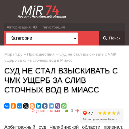
Авторизация
Регистрация
Поиск
Мир74.ру
»
Происшествия
» Суд не стал взыскивать с ЧМК
ущерб за слив сточных вод в Миасс
СУД НЕ СТАЛ ВЗЫСКИВАТЬ С
ЧМК УЩЕРБ ЗА СЛИВ
СТОЧНЫХ ВОД В МИАСС
Оцените статью:
0
Арбитражный суд Челябинской области признал,