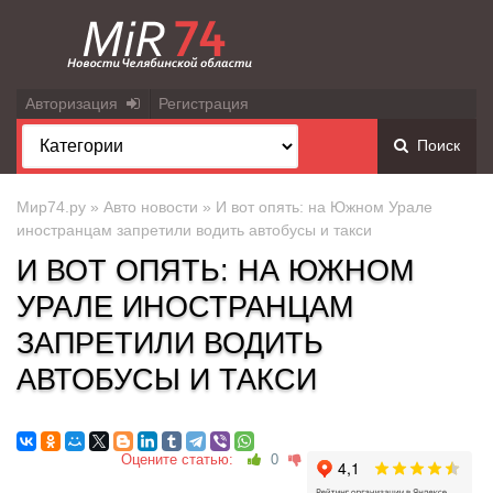
Авторизация
Регистрация
Поиск
Мир74.ру
»
Авто новости
» И вот опять: на Южном Урале
иностранцам запретили водить автобусы и такси
И ВОТ ОПЯТЬ: НА ЮЖНОМ
УРАЛЕ ИНОСТРАНЦАМ
ЗАПРЕТИЛИ ВОДИТЬ
АВТОБУСЫ И ТАКСИ
Оцените статью:
0