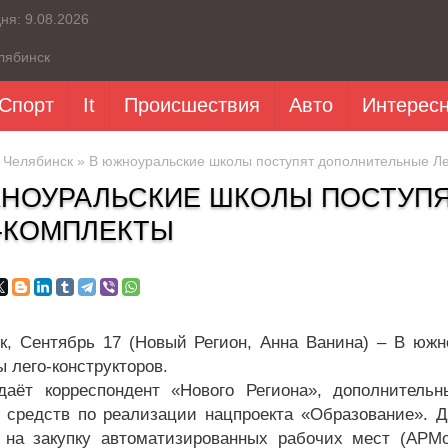
дня:
9.08.2026
лябинск
Спорт
It
Происшествия
Авто
Интерес
»
Челябинск
» В южноуральские школы поступят дополнительные Ле
НОУРАЛЬСКИЕ ШКОЛЫ ПОСТУП
-КОМПЛЕКТЫ
к, Сентябрь 17 (Новый Регион, Анна Ванина) – В юж
 лего-конструкторов.
даёт корреспондент «Нового Региона», дополнитель
 средств по реализации нацпроекта «Образование». 
 на закупку автоматизированных рабочих мест (АРМо