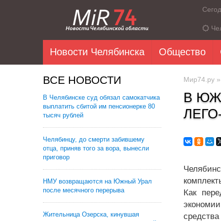
Сего
Че
Новости Челябинска
Общество
ВСЕ НОВОСТИ
Мир74.ру
В ЮЖ
В Челябинске суд обязал самокатчика
выплатить сбитой им пенсионерке 80
ЛЕГО
тысяч рублей
Челябинцу, до смерти забившему
отца, приняв того за вора, вынесли
приговор
Челябинс
комплекты
НМУ возвращаются на Южный Урал
после месячного перерыва
Как пере
экономии
Жительница Озерска, кинувшая
средства