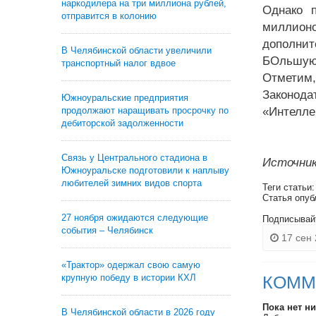
наркодилера на три миллиона рублей,
Однако 
отправится в колонию
миллион
дополнит
В Челябинской области увеличили
БОльшую ч
транспортный налог вдвое
Отметим,
Законод
Южноуральские предприятия
продолжают наращивать просрочку по
«Интелле
дебиторской задолженности
Связь у Центрального стадиона в
Источник
Южноуральске подготовили к наплыву
любителей зимних видов спорта
Теги статьи
Статья опуб
27 ноября ожидаются следующие
Подписывай
события – Челябинск
17 сен 
«Трактор» одержал свою самую
крупную победу в истории КХЛ
КОММ
Пока нет н
В Челябинской области в 2026 году