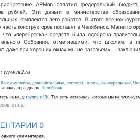
приобретение АРМов оплатил федеральный бюджет, 
ов рублей. Эти деньги в министерстве образован
ельных комплектов лего-роботов. В итоге все южноурал
асть конструкторов поставят в Челябинск, Магнитогорск
 что «переброска» средств была одобрена правитель
ательного Собрания, отметившими, что школам, в 
кт даже при хороших окнах мы не разовьём», – заключи
: www.nr2.ru
:
Легокомплекты
,
дополнительные
,
поступят
,
школы
,
южноуральские
,
Чел
ликована в разделах:
Челябинск
тесь на нашу
группу в VK
. Там есть материалы которые мы не публикуем 
2008, 01:56,
ЕНТАРИИ 0
и одного комментария.