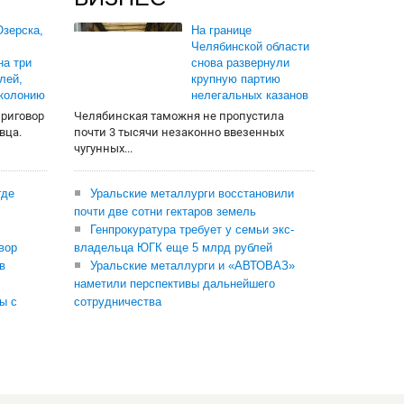
зерска,
На границе
Челябинской области
на три
снова развернули
лей,
крупную партию
 колонию
нелегальных казанов
приговор
Челябинская таможня не пропустила
вца.
почти 3 тысячи незаконно ввезенных
чугунных...
где
Уральские металлурги восстановили
почти две сотни гектаров земель
Генпрокуратура требует у семьи экс-
вор
владельца ЮГК еще 5 млрд рублей
в
Уральские металлурги и «АВТОВАЗ»
наметили перспективы дальнейшего
ы с
сотрудничества