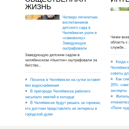
ЖИЗНЬ
Четверо пятилетних
воспитанников
детского сада в
Челябинске ушли в
Чижи воз
«самоволку».
область с
Заведующую
службе...
оштрафовали
Заведующую детским садом в
челябинском «Ньютон» оштрафовали за
Когда 
бегство...
Челябинск
советы дл
Как сни
Поселок в Челябинске на сутки оставят
20%: сове
без водоснабжения
эксперты
В пригороде Челябинска рабочего
Житель
засыпало землей в колодце
отказалас
В Челябинске будут решать за горожан,
«Поле чуд
кто достоин представлять их интересы в
городской думе