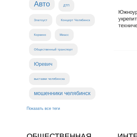
Авто
ДТП
Южноур
укрепи
Златоуст
Концерт Челябинск
техниче
Коркино
Миасс
Общественный транспорт
Юревич
выставки челябинска
мошенники челябинск
Показать все теги
ОБЩЕСТВЕННАЯ
ИНТ