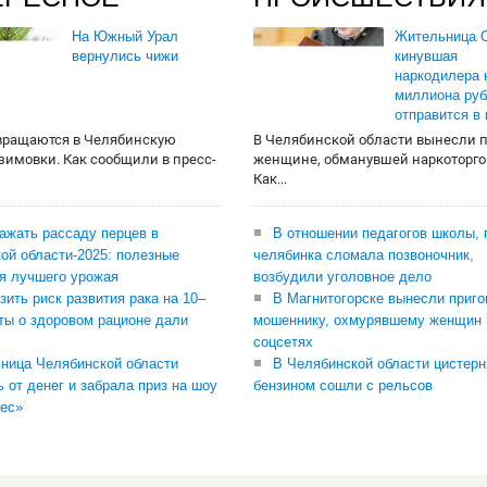
На Южный Урал
Жительница О
вернулись чижи
кинувшая
наркодилера 
миллиона руб
отправится в
вращаются в Челябинскую
В Челябинской области вынесли 
 зимовки. Как сообщили в пресс-
женщине, обманувшей наркоторго
Как...
сажать рассаду перцев в
В отношении педагогов школы, 
ой области-2025: полезные
челябинка сломала позвоночник,
я лучшего урожая
возбудили уголовное дело
зить риск развития рака на 10–
В Магнитогорске вынесли приго
ты о здоровом рационе дали
мошеннику, охмурявшему женщин 
соцсетях
ница Челябинской области
В Челябинской области цистерн
ь от денег и забрала приз на шоу
бензином сошли с рельсов
ес»