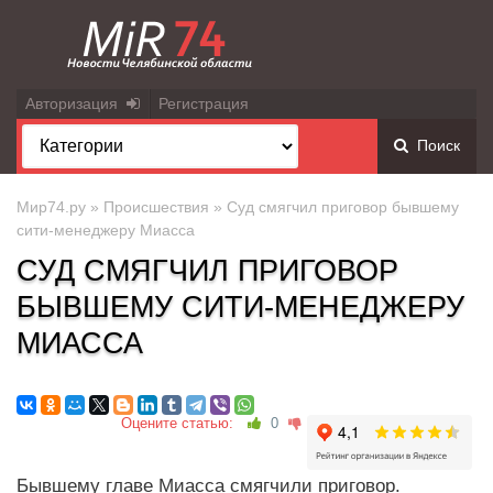
Авторизация
Регистрация
Поиск
Мир74.ру
»
Происшествия
» Суд смягчил приговор бывшему
сити-менеджеру Миасса
СУД СМЯГЧИЛ ПРИГОВОР
БЫВШЕМУ СИТИ-МЕНЕДЖЕРУ
МИАССА
Оцените статью:
0
Бывшему главе Миасса смягчили приговор.