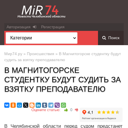
Авторизация
Регистрация
Поиск
Мир74.ру
»
Происшествия
» В Магнитогорске студентку будут
судить за взятку преподавателю
В МАГНИТОГОРСКЕ
СТУДЕНТКУ БУДУТ СУДИТЬ ЗА
ВЗЯТКУ ПРЕПОДАВАТЕЛЮ
Оцените статью:
0
В Челябинской области перед судом предстанет