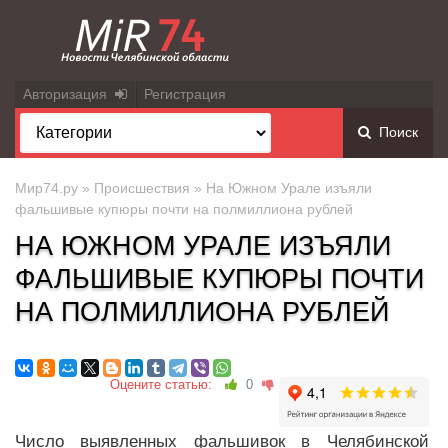
Авторизация
Регистрация
Поиск
Мир74.ру
»
Происшествия
» На Южном Урале изъяли
фальшивые купюры почти на полмиллиона рублей
НА ЮЖНОМ УРАЛЕ ИЗЪЯЛИ
ФАЛЬШИВЫЕ КУПЮРЫ ПОЧТИ
НА ПОЛМИЛЛИОНА РУБЛЕЙ
Оцените статью:
0
Число выявленных фальшивок в Челябинской