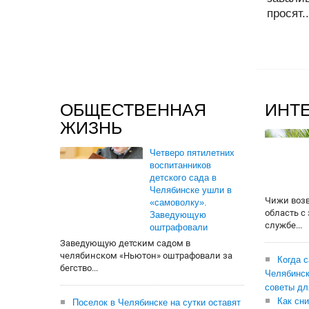
просят..
ОБЩЕСТВЕННАЯ
ИНТ
ЖИЗНЬ
Четверо пятилетних
воспитанников
детского сада в
Челябинске ушли в
Чижи воз
«самоволку».
область с
Заведующую
службе...
оштрафовали
Заведующую детским садом в
челябинском «Ньютон» оштрафовали за
Когда 
бегство...
Челябинск
советы дл
Как сни
Поселок в Челябинске на сутки оставят