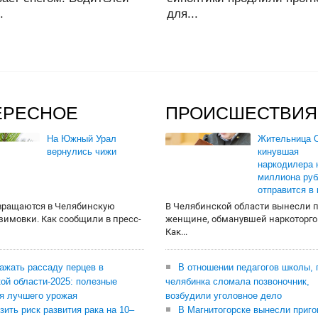
.
для...
ЕРЕСНОЕ
ПРОИСШЕСТВИЯ
На Южный Урал
Жительница О
вернулись чижи
кинувшая
наркодилера 
миллиона руб
отправится в
вращаются в Челябинскую
В Челябинской области вынесли 
 зимовки. Как сообщили в пресс-
женщине, обманувшей наркоторго
Как...
сажать рассаду перцев в
В отношении педагогов школы, 
ой области-2025: полезные
челябинка сломала позвоночник,
я лучшего урожая
возбудили уголовное дело
зить риск развития рака на 10–
В Магнитогорске вынесли приго