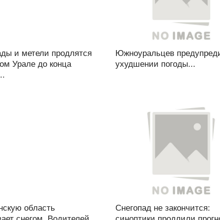
ады и метели продлятся
Южноуральцев предупред
ом Урале до конца
ухудшении погоды...
..
нскую область
Снегопад не закончится:
ает снегом. Водителей
синоптики продлили прогн