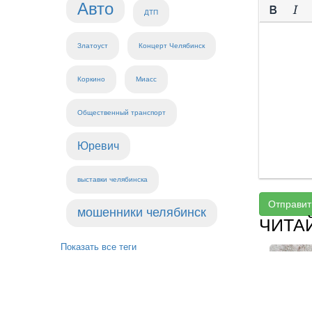
Авто
ДТП
Златоуст
Концерт Челябинск
Коркино
Миасс
Общественный транспорт
Юревич
выставки челябинска
Отправит
мошенники челябинск
ЧИТА
Показать все теги