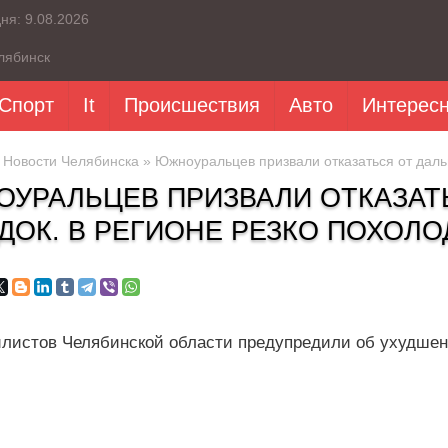
дня:
9.08.2026
лябинск
Спорт
It
Происшествия
Авто
Интерес
»
Новости Челябинска
» Южноуральцев призвали отказаться от дальн
УРАЛЬЦЕВ ПРИЗВАЛИ ОТКАЗАТ
ДОК. В РЕГИОНЕ РЕЗКО ПОХОЛО
листов Челябинской области предупредили об ухудшен