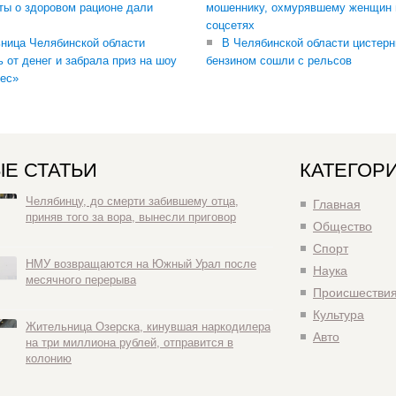
ты о здоровом рационе дали
мошеннику, охмурявшему женщин 
соцсетях
ница Челябинской области
В Челябинской области цистерн
ь от денег и забрала приз на шоу
бензином сошли с рельсов
ес»
Е СТАТЬИ
КАТЕГОР
Челябинцу, до смерти забившему отца,
Главная
приняв того за вора, вынесли приговор
Общество
Спорт
НМУ возвращаются на Южный Урал после
Наука
месячного перерыва
Происшестви
Культура
Жительница Озерска, кинувшая наркодилера
Авто
на три миллиона рублей, отправится в
колонию