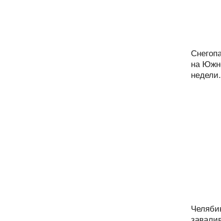
Снегоп
на Южн
недели.
Челяби
завалив