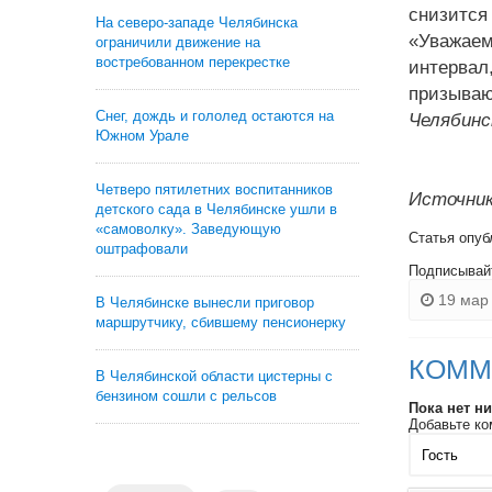
снизится 
На северо-западе Челябинска
«Уважаем
ограничили движение на
востребованном перекрестке
интервал
призываю
Снег, дождь и гололед остаются на
Челябинс
Южном Урале
Четверо пятилетних воспитанников
Источник
детского сада в Челябинске ушли в
«самоволку». Заведующую
Статья опуб
оштрафовали
Подписывай
19 мар 
В Челябинске вынесли приговор
маршрутчику, сбившему пенсионерку
КОММ
В Челябинской области цистерны с
бензином сошли с рельсов
Пока нет н
Добавьте ко