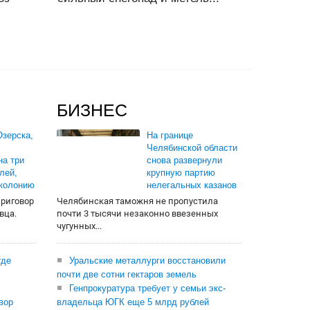
БИЗНЕС
зерска,
На границе
Челябинской области
на три
снова развернули
лей,
крупную партию
 колонию
нелегальных казанов
приговор
Челябинская таможня не пропустила
вца.
почти 3 тысячи незаконно ввезенных
чугунных...
где
Уральские металлурги восстановили
почти две сотни гектаров земель
Генпрокуратура требует у семьи экс-
вор
владельца ЮГК еще 5 млрд рублей