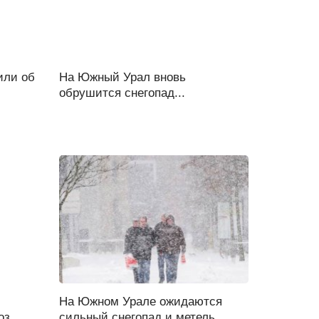
или об
На Южный Урал вновь
обрушится снегопад...
На Южном Урале ожидаются
оз
сильный снегопад и метель...