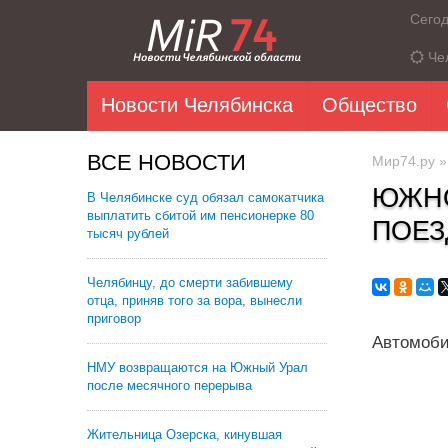
Сего
Че
Новости Челябинска
Общество
ВСЕ НОВОСТИ
Мир74.ру
ЮЖНО
В Челябинске суд обязал самокатчика
выплатить сбитой им пенсионерке 80
ПОЕЗ
тысяч рублей
Челябинцу, до смерти забившему
отца, приняв того за вора, вынесли
приговор
Автомоби
НМУ возвращаются на Южный Урал
после месячного перерыва
Жительница Озерска, кинувшая