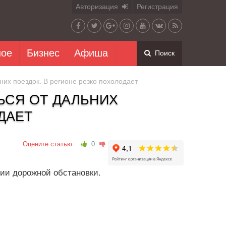
Авторизация
Регистрация
ное
Бизнес
Афиша
Поиск
их поездок. В регионе резко похолодает
ЬСЯ ОТ ДАЛЬНИХ
ДАЕТ
Оцените статью:
0
ии дорожной обстановки.