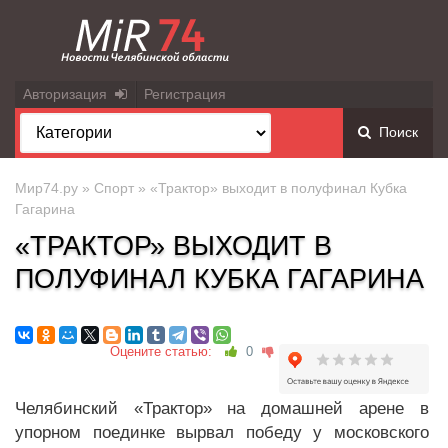
Авторизация
Регистрация
Поиск
Мир74.ру
»
Спорт
» «Трактор» выходит в полуфинал Кубка
Гагарина
«ТРАКТОР» ВЫХОДИТ В
ПОЛУФИНАЛ КУБКА ГАГАРИНА
Оцените статью:
0
Челябинский «Трактор» на домашней арене в
упорном поединке вырвал победу у московского