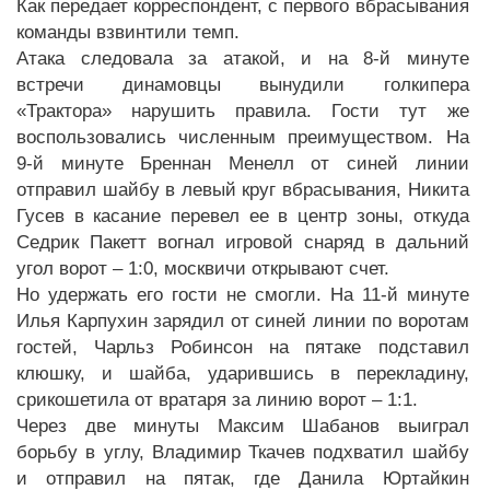
Как передает корреспондент, с первого вбрасывания
команды взвинтили темп.
Атака следовала за атакой, и на 8-й минуте
встречи динамовцы вынудили голкипера
«Трактора» нарушить правила. Гости тут же
воспользовались численным преимуществом. На
9-й минуте Бреннан Менелл от синей линии
отправил шайбу в левый круг вбрасывания, Никита
Гусев в касание перевел ее в центр зоны, откуда
Седрик Пакетт вогнал игровой снаряд в дальний
угол ворот – 1:0, москвичи открывают счет.
Но удержать его гости не смогли. На 11-й минуте
Илья Карпухин зарядил от синей линии по воротам
гостей, Чарльз Робинсон на пятаке подставил
клюшку, и шайба, ударившись в перекладину,
срикошетила от вратаря за линию ворот – 1:1.
Через две минуты Максим Шабанов выиграл
борьбу в углу, Владимир Ткачев подхватил шайбу
и отправил на пятак, где Данила Юртайкин