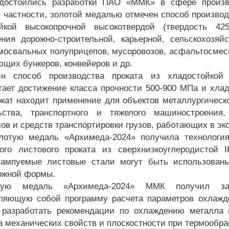
достоились разработки ПАО «ММК» в сфере произво
В частности, золотой медалью отмечен способ производ
ойкой высокопрочной высокотвердой (твердость 42
ения дорожно-строительной, карьерной, сельскохозяй
амосвальных полуприцепов, мусоровозов, асфальтосмес
ющих бункеров, конвейеров и др.
н способ производства проката из хладостойкой 
гает достижение класса прочности 500-900 МПа и хлад
окат находит применение для объектов металлургическ
льства, транспортного и тяжелого машиностроения
ов и средств транспортировки грузов, работающих в эк
лотую медаль «Архимеда-2024» получила технология
ого листового проката из сверхнизкоуглеродистой I
тампуемые листовые стали могут быть использован
ожной формы.
ную медаль «Архимеда-2024» ММК получил за 
ляющую собой программу расчета параметров охлажде
 разработать рекомендации по охлаждению металла 
а механических свойств и плоскостности при термообра