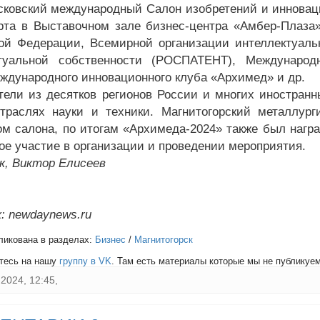
сковский международный Салон изобретений и инновац
рта в Выставочном зале бизнес-центра «Амбер-Плаза
ой Федерации, Всемирной организации интеллектуаль
ктуальной собственности (РОСПАТЕНТ), Международ
Международного инновационного клуба «Архимед» и др.
тели из десятков регионов России и многих иностранн
траслях науки и техники. Магнитогорский металлур
ом салона, по итогам «Архимеда-2024» также был нагр
ное участие в организации и проведении мероприятия.
к, Виктор Елисеев
: newdaynews.ru
ликована в разделах:
Бизнес
/
Магнитогорск
тесь на нашу
группу в VK
. Там есть материалы которые мы не публикуем 
2024, 12:45,