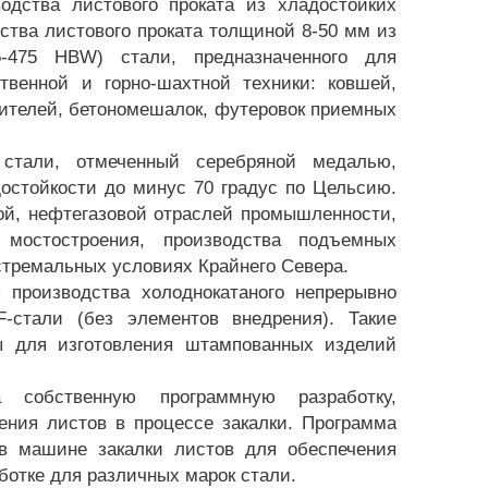
дства листового проката из хладостойких
ства листового проката толщиной 8-50 мм из
5-475 HBW) стали, предназначенного для
ственной и горно-шахтной техники: ковшей,
ителей, бетономешалок, футеровок приемных
стали, отмеченный серебряной медалью,
остойкости до минус 70 градус по Цельсию.
ой, нефтегазовой отраслей промышленности,
, мостостроения, производства подъемных
стремальных условиях Крайнего Севера.
 производства холоднокатаного непрерывно
F-стали (без элементов внедрения). Такие
ы для изготовления штампованных изделий
собственную программную разработку,
ния листов в процессе закалки. Программа
в машине закалки листов для обеспечения
ботке для различных марок стали.