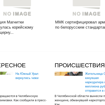
ция Магнитки
ММК сертифицировал арм
нулась корейскому
по белорусским стандартам
церну...
ЕРЕСНОЕ
ПРОИСШЕСТВИЯ
На Южный Урал
Жительница О
вернулись чижи
кинувшая
наркодилера 
миллиона руб
отправится в
вращаются в Челябинскую
В Челябинской области вынесли 
 зимовки. Как сообщили в пресс-
женщине, обманувшей наркоторго
Как...