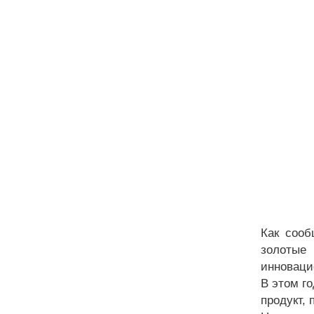
Как сооб
золотые
инноваци
В этом г
продукт,