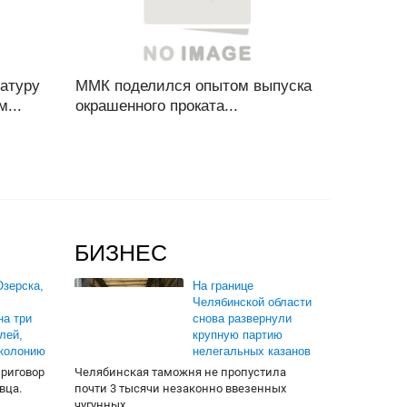
атуру
ММК поделился опытом выпуска
...
окрашенного проката...
БИЗНЕС
зерска,
На границе
Челябинской области
на три
снова развернули
лей,
крупную партию
 колонию
нелегальных казанов
приговор
Челябинская таможня не пропустила
вца.
почти 3 тысячи незаконно ввезенных
чугунных...