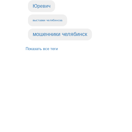
Юревич
выставки челябинска
мошенники челябинск
Показать все теги