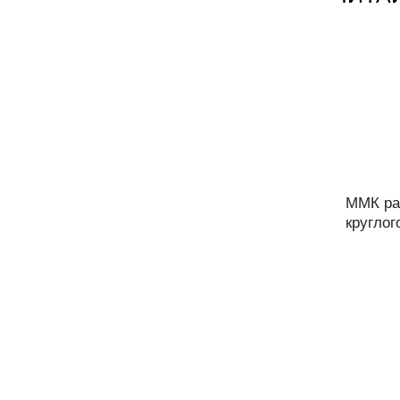
ММК ра
круглог