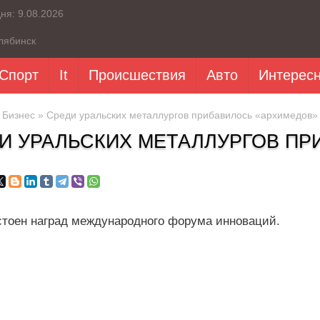
дня:
9.08.2026
лябинск
Спорт
It
Происшествия
Авто
Интерес
»
Бизнес
» Среди уральских металлургов прибавилось «архимедов»
И УРАЛЬСКИХ МЕТАЛЛУРГОВ ПР
тоен наград международного форума инноваций.