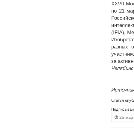
XXVII Мо
по 21 ма
Российск
интелле
(IFIA), 
Изобрета
разных о
участник
за актив
Челябинс
Источник
Статья опуб
Подписывай
25 мар 