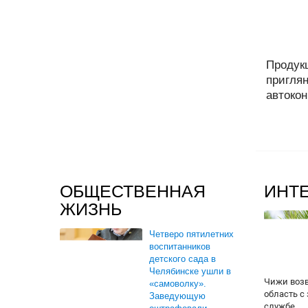
Продук
пригля
автокон
ОБЩЕСТВЕННАЯ
ИНТ
ЖИЗНЬ
Четверо пятилетних
воспитанников
детского сада в
Челябинске ушли в
Чижи воз
«самоволку».
область с
Заведующую
службе...