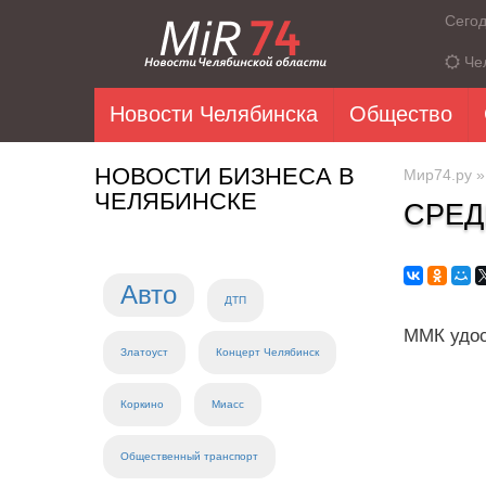
Сего
Че
Новости Челябинска
Общество
НОВОСТИ БИЗНЕСА В
Мир74.ру
ЧЕЛЯБИНСКЕ
СРЕД
Авто
ДТП
ММК удос
Златоуст
Концерт Челябинск
Коркино
Миасс
Общественный транспорт