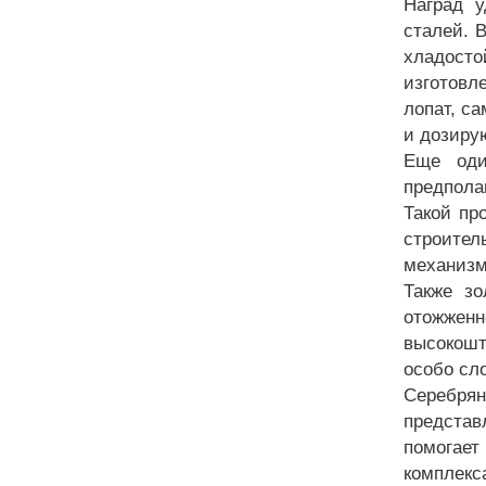
Наград у
сталей. 
хладост
изготовл
лопат, с
и дозиру
Еще оди
предпола
Такой пр
строите
механизм
Также зо
отожженн
высокош
особо сл
Серебря
представ
помогает
комплекс