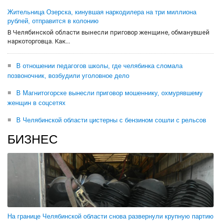
Жительница Озерска, кинувшая наркодилера на три миллиона
рублей, отправится в колонию
В Челябинской области вынесли приговор женщине, обманувшей
наркоторговца. Как...
В отношении педагогов школы, где челябинка сломала
позвоночник, возбудили уголовное дело
В Магнитогорске вынесли приговор мошеннику, охмурявшему
женщин в соцсетях
В Челябинской области цистерны с бензином сошли с рельсов
БИЗНЕС
На границе Челябинской области снова развернули крупную партию