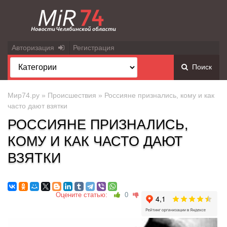
Авторизация
Регистрация
Поиск
Мир74.ру
»
Происшествия
» Россияне признались, кому и как
часто дают взятки
РОССИЯНЕ ПРИЗНАЛИСЬ,
КОМУ И КАК ЧАСТО ДАЮТ
ВЗЯТКИ
Оцените статью:
0