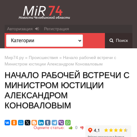
Авторизация
Регистрация
Поиск
Мир74.ру
»
Происшествия
» Начало рабочей встречи с
Министром юстиции Александром Коноваловым
НАЧАЛО РАБОЧЕЙ ВСТРЕЧИ С
МИНИСТРОМ ЮСТИЦИИ
АЛЕКСАНДРОМ
КОНОВАЛОВЫМ
Оцените статью:
0