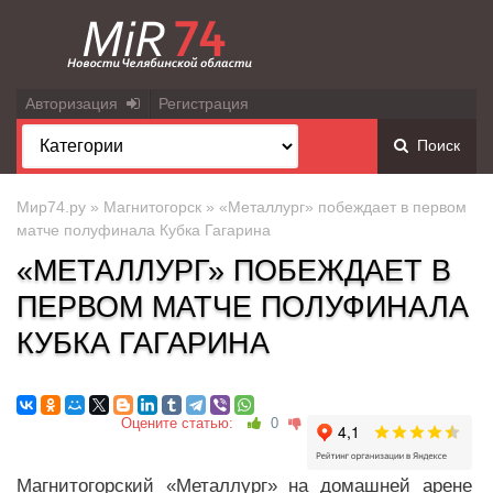
Авторизация
Регистрация
Поиск
Мир74.ру
»
Магнитогорск
» «Металлург» побеждает в первом
матче полуфинала Кубка Гагарина
«МЕТАЛЛУРГ» ПОБЕЖДАЕТ В
ПЕРВОМ МАТЧЕ ПОЛУФИНАЛА
КУБКА ГАГАРИНА
Оцените статью:
0
Магнитогорский «Металлург» на домашней арене