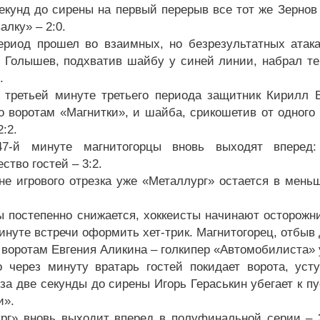
секунд до сирены на первый перерыв все тот же Зернов
алку» – 2:0.
ериод прошел во взаимных, но безрезультатных атака
 Голышев, подхватив шайбу у синей линии, набрал те
.
 третьей минуте третьего периода защитник Кирилл 
о воротам «Магнитки», и шайба, срикошетив от одного
2:2.
7-й минуте магнитогорцы вновь выходят вперед:
тво гостей – 3:2.
не игрового отрезка уже «Металлург» остается в мень
ы постепенно снижается, хоккеисты начинают осторожн
минуте встречи оформить хет-трик. Магнитогорец, отбы
к воротам Евгения Аликина – голкипер «Автомобилиста» 
 через минуту вратарь гостей покидает ворота, ус
 за две секунды до сирены Игорь Гераськин убегает к п
и».
рг» вновь выходит вперед в полуфинальной серии – 