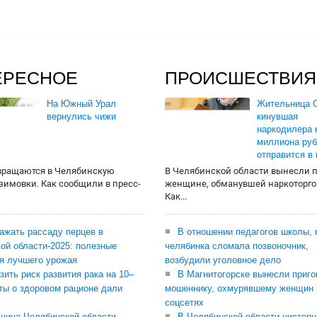
ЕРЕСНОЕ
ПРОИСШЕСТВИЯ
На Южный Урал
Жительница О
вернулись чижи
кинувшая
наркодилера 
миллиона руб
отправится в
вращаются в Челябинскую
В Челябинской области вынесли 
 зимовки. Как сообщили в пресс-
женщине, обманувшей наркоторго
Как...
сажать рассаду перцев в
В отношении педагогов школы, 
ой области-2025: полезные
челябинка сломала позвоночник,
я лучшего урожая
возбудили уголовное дело
зить риск развития рака на 10–
В Магнитогорске вынесли приго
ты о здоровом рационе дали
мошеннику, охмурявшему женщин 
соцсетях
ница Челябинской области
В Челябинской области цистерн