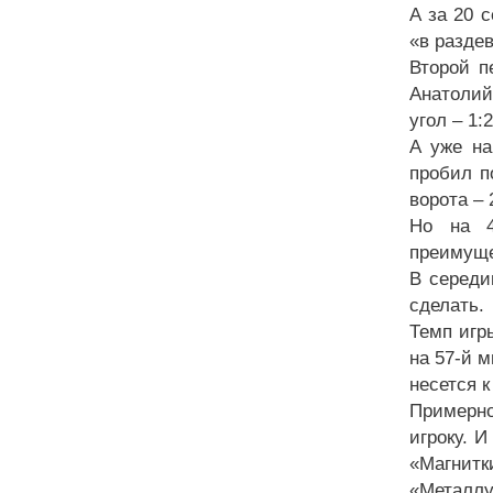
А за 20 
«в раздев
Второй п
Анатолий
угол – 1:2
А уже на
пробил п
ворота – 
Но на 4
преимущес
В середи
сделать.
Темп игр
на 57-й 
несется 
Примерно
игроку. И
«Магнитк
«Металлу