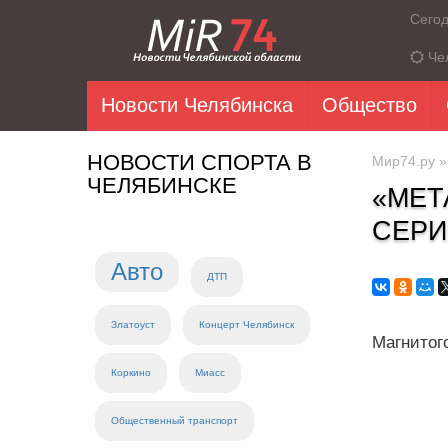
Сего
Че
Новости Челябинска
Общество
НОВОСТИ СПОРТА В
Мир74.ру
ЧЕЛЯБИНСКЕ
«МЕТ
СЕРИ
Авто
ДТП
Златоуст
Концерт Челябинск
Магнитог
Коркино
Миасс
Общественный транспорт