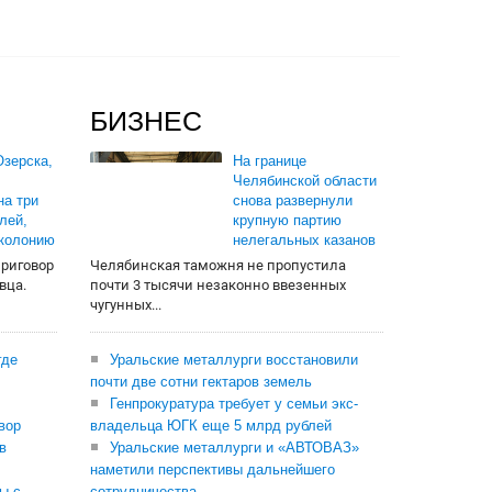
БИЗНЕС
зерска,
На границе
Челябинской области
на три
снова развернули
лей,
крупную партию
 колонию
нелегальных казанов
приговор
Челябинская таможня не пропустила
вца.
почти 3 тысячи незаконно ввезенных
чугунных...
где
Уральские металлурги восстановили
почти две сотни гектаров земель
Генпрокуратура требует у семьи экс-
вор
владельца ЮГК еще 5 млрд рублей
в
Уральские металлурги и «АВТОВАЗ»
наметили перспективы дальнейшего
ы с
сотрудничества