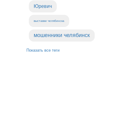
Юревич
выставки челябинска
мошенники челябинск
Показать все теги