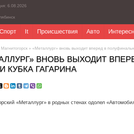
дня:
6.08.2026
лябинск
Спорт
It
Происшествия
Авто
Интерес
»
Магнитогорск
» «Металлург» вновь выходит вперед в полуфинальн
АЛЛУРГ» ВНОВЬ ВЫХОДИТ ВПЕР
И КУБКА ГАГАРИНА
орский «Металлург» в родных стенах одолел «Автомобили