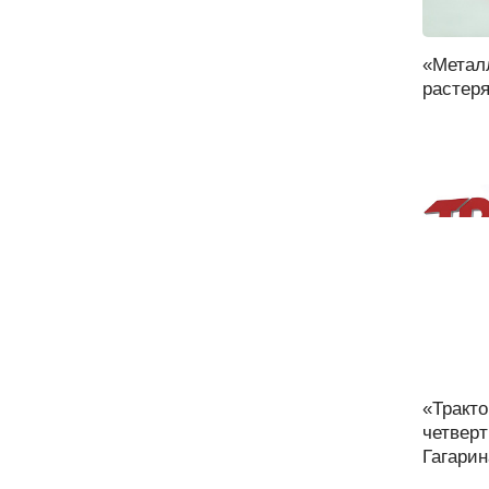
«Металл
растеря
«Тракто
четвер
Гагарин