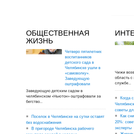
ОБЩЕСТВЕННАЯ
ИНТ
ЖИЗНЬ
Четверо пятилетних
воспитанников
детского сада в
Челябинске ушли в
Чижи воз
«самоволку».
область с
Заведующую
службе...
оштрафовали
Заведующую детским садом в
челябинском «Ньютон» оштрафовали за
Когда 
бегство...
Челябинск
советы дл
Как сни
Поселок в Челябинске на сутки оставят
20%: сове
без водоснабжения
эксперты
В пригороде Челябинска рабочего
Житель