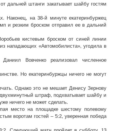
 от дальней штанги закатывает шайбу гостям
х. Наконец, на 38-й минуте екатеринбуржец
мп и резким броском отправил ее в дальний
Воробьев кистевым броском от синей линии
 из нападающих «Автомобилиста», угодила в
 Даниил Вовченко реализовал численное
шинстве. Но екатеринбуржцы ничего не могут
ичать. Однако это не мешает Денису Зернову
в двухминутный штраф, подхватывает шайбу и
уже ничего не может сделать.
тупая место на площадке шестому полевому
устым воротам гостей – 5:2, уверенная победа
3:2. Следующий матч пройдет в субботу, 13