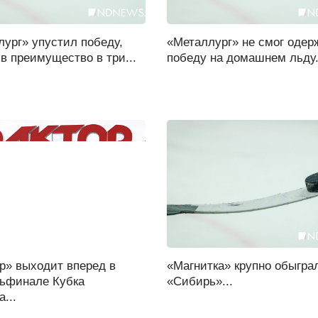
ург» упустил победу,
«Металлург» не смог одер
в преимущество в три...
победу на домашнем льду.
р» выходит вперед в
«Магнитка» крупно обыгра
тьфинале Кубка
«Сибирь»...
а...