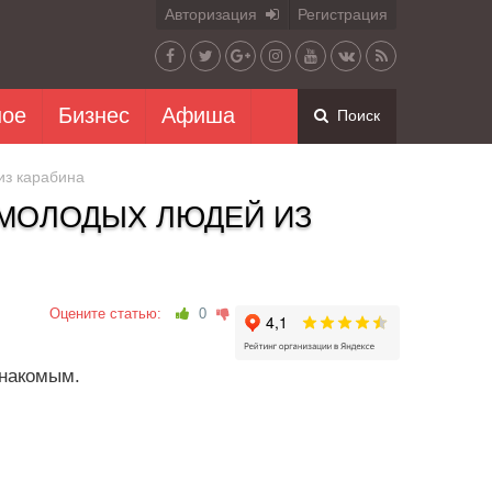
Авторизация
Регистрация
ное
Бизнес
Афиша
Поиск
из карабина
МОЛОДЫХ ЛЮДЕЙ ИЗ
Оцените статью:
0
знакомым.