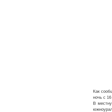
Как сооб
ночь с 16
В местну
южноура