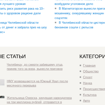
я лучшего урожая
возбудили уголовное дело
зить риск развития рака на 10–
В Магнитогорске вынесли приго
ты о здоровом рационе дали
мошеннику, охмурявшему женщин 
соцсетях
ница Челябинской области
В Челябинской области цистерн
ь от денег и забрала приз на шоу
бензином сошли с рельсов
ес»
Е СТАТЬИ
КАТЕГОР
Челябинцу, до смерти забившему отца,
Главная
приняв того за вора, вынесли приговор
Общество
Спорт
НМУ возвращаются на Южный Урал после
Наука
месячного перерыва
Происшестви
Культура
Жительница Озерска, кинувшая наркодилера
Авто
на три миллиона рублей, отправится в