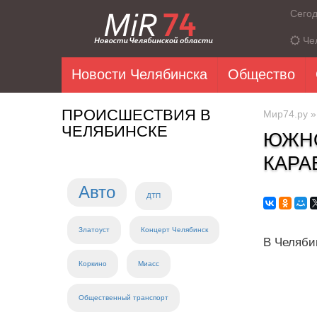
Сего
Че
Новости Челябинска
Общество
ПРОИСШЕСТВИЯ В
Мир74.ру
ЧЕЛЯБИНСКЕ
ЮЖНО
КАРА
Авто
ДТП
Златоуст
Концерт Челябинск
В Челяби
Коркино
Миасс
Общественный транспорт