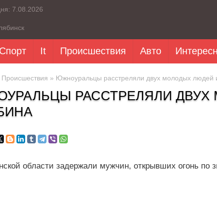
дня:
7.08.2026
лябинск
Спорт
It
Происшествия
Авто
Интерес
»
Происшествия
» Южноуральцы расстреляли двух молодых людей 
УРАЛЬЦЫ РАССТРЕЛЯЛИ ДВУХ 
БИНА
нской области задержали мужчин, открывших огонь по 