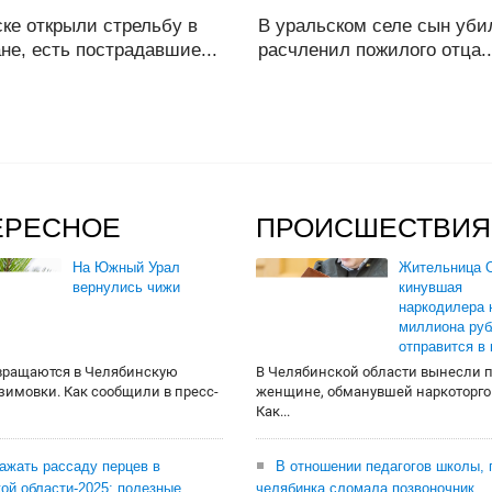
ке открыли стрельбу в
В уральском селе сын уби
не, есть пострадавшие...
расчленил пожилого отца..
ЕРЕСНОЕ
ПРОИСШЕСТВИЯ
На Южный Урал
Жительница О
вернулись чижи
кинувшая
наркодилера 
миллиона руб
отправится в
вращаются в Челябинскую
В Челябинской области вынесли 
 зимовки. Как сообщили в пресс-
женщине, обманувшей наркоторго
Как...
сажать рассаду перцев в
В отношении педагогов школы, 
ой области-2025: полезные
челябинка сломала позвоночник,