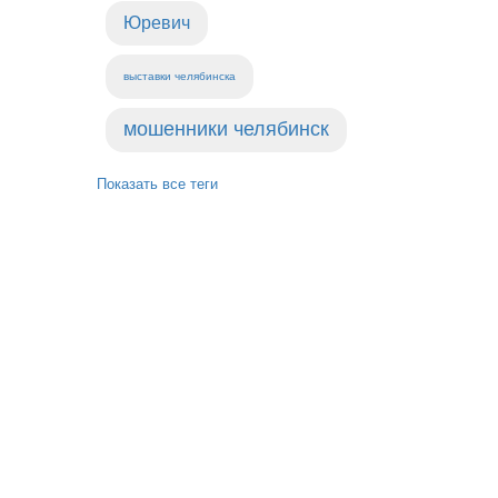
Юревич
выставки челябинска
мошенники челябинск
Показать все теги