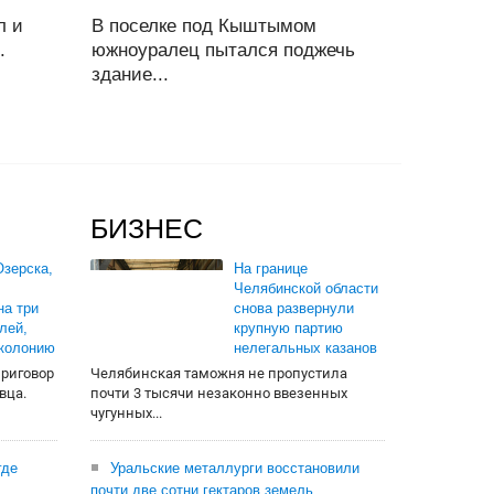
л и
В поселке под Кыштымом
.
южноуралец пытался поджечь
здание...
БИЗНЕС
зерска,
На границе
Челябинской области
на три
снова развернули
лей,
крупную партию
 колонию
нелегальных казанов
приговор
Челябинская таможня не пропустила
вца.
почти 3 тысячи незаконно ввезенных
чугунных...
где
Уральские металлурги восстановили
почти две сотни гектаров земель