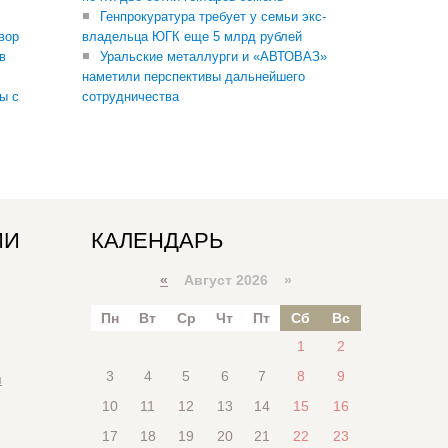
Генпрокуратура требует у семьи экс-
вор
владельца ЮГК еще 5 млрд рублей
в
Уральские металлурги и «АВТОВАЗ»
наметили перспективы дальнейшего
ы с
сотрудничества
ИИ
КАЛЕНДАРЬ
«
Август 2026 »
Пн
Вт
Ср
Чт
Пт
Сб
Вс
1
2
3
4
5
6
7
8
9
я
10
11
12
13
14
15
16
17
18
19
20
21
22
23