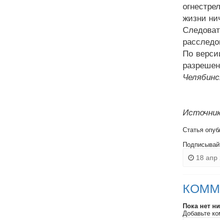
огнестре
жизни нич
Следоват
расследо
По верси
разрешен
Челябинс
Источник
Статья опуб
Подписывай
18 апр 
КОММ
Пока нет н
Добавьте ко