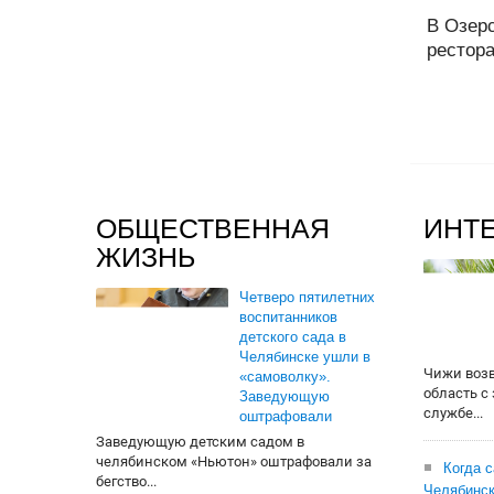
В Озерс
рестора
ОБЩЕСТВЕННАЯ
ИНТ
ЖИЗНЬ
Четверо пятилетних
воспитанников
детского сада в
Челябинске ушли в
Чижи воз
«самоволку».
область с
Заведующую
службе...
оштрафовали
Заведующую детским садом в
челябинском «Ньютон» оштрафовали за
Когда 
бегство...
Челябинск