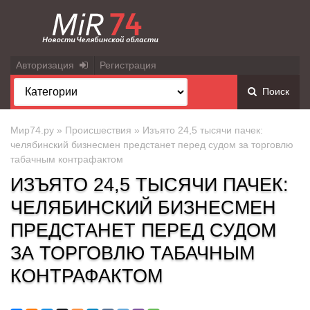
Авторизация
Регистрация
Поиск
Мир74.ру
»
Происшествия
» Изъято 24,5 тысячи пачек:
челябинский бизнесмен предстанет перед судом за торговлю
табачным контрафактом
ИЗЪЯТО 24,5 ТЫСЯЧИ ПАЧЕК:
ЧЕЛЯБИНСКИЙ БИЗНЕСМЕН
ПРЕДСТАНЕТ ПЕРЕД СУДОМ
ЗА ТОРГОВЛЮ ТАБАЧНЫМ
КОНТРАФАКТОМ