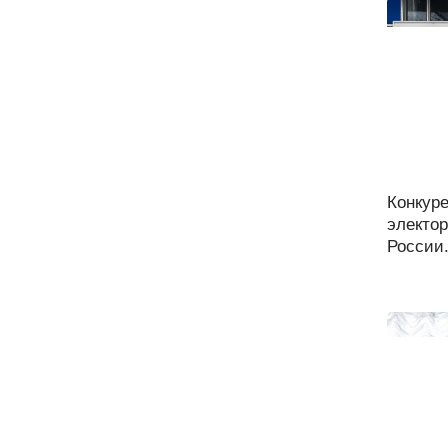
Конкур
электор
России.