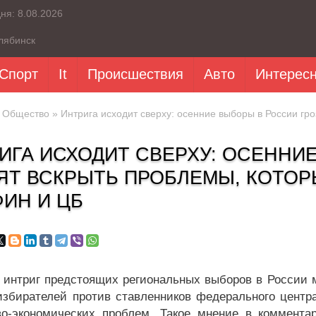
дня:
8.08.2026
лябинск
Спорт
It
Происшествия
Авто
Интерес
»
Общество
» Интрига исходит сверху: осенние выборы в России г
ИГА ИСХОДИТ СВЕРХУ: ОСЕННИ
ЯТ ВСКРЫТЬ ПРОБЛЕМЫ, КОТО
ИН И ЦБ
 интриг предстоящих региональных выборов в России м
избирателей против ставленников федерального центр
о-экономических проблем. Такое мнение в комментар