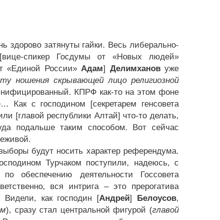
нь здорово затянуты гайки. Весь либерально-
 [вице-спикер Госдумы от «Новых людей»
 от «Единой России»
Адам
]
Делимханов
уже
ету ношения скрывающей лицо религиозной
– унифицированный. КПРФ как-то на этом фоне
… Как с господином [секретарем генсовета
или [главой республики Алтай] что-то делать,
куда подальше таким способом. Вот сейчас
Неживой.
 выборы будут носить характер референдума.
осподином Турчаком поступили, надеюсь, с
 по обеспечению деятельности Госсовета
етственно, вся интрига – это прерогатива
Видели, как господин [
Андрей
]
Белоусов
,
ом
), сразу стал центральной фигурой (
главой