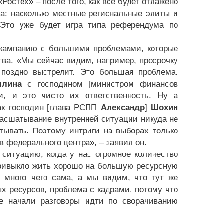
Ростех» – после того, как все будет отлажено
на: насколько местные региональные элиты и
 Это уже будет игра типа референдума по
 кампанию с большими проблемами, которые
ва. «Мы сейчас видим, например, просрочку
 поздно выстрелит. Это большая проблема.
ллина
с господином [министром финансов
, и это чисто их ответственность. Ну а
как господин [глава РСПП
Александр
]
Шохин
. Расшатывание внутренней ситуации никуда не
тывать. Поэтому интриги на выборах только
в федерального центра», – заявил он.
ситуацию, когда у нас огромное количество
привыкло жить хорошо на большую ресурсную
ь много чего сама, а мы видим, что тут же
ых ресурсов, проблема с кадрами, потому что
же начали разговоры идти по сворачиванию