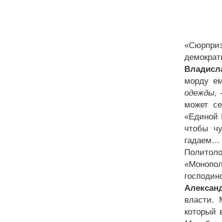
«Сюрприз
демокра
Владисл
морду ем
одежды, –
может се
«Единой
чтобы чу
гадаем… 
Политоло
«Монопол
господи
Алексан
власти. 
который 