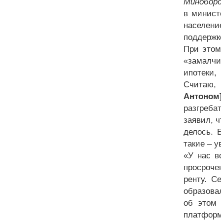
Минобор
в минист
населени
поддержке
При этом
«замалчи
ипотеки,
Считаю,
Антоном
разгреба
заявил, 
делось. 
такие – 
«У нас в
просроче
ренту. С
образова
об этом 
платформ