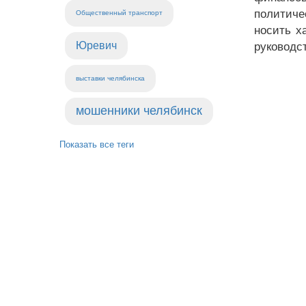
политиче
Общественный транспорт
носить х
Юревич
руководс
выставки челябинска
мошенники челябинск
Показать все теги