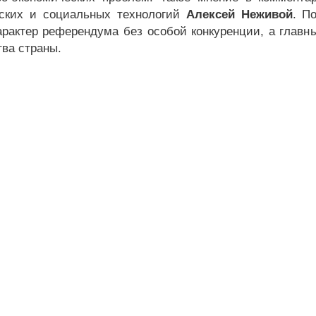
ских и социальных технологий
Алексей Неживой
. П
арактер референдума без особой конкуренции, а главн
тва страны.