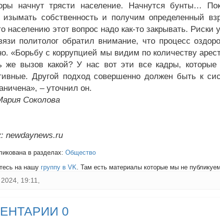
оры начнут трясти население. Начнутся бунты… По
 изымать собственность и получим определенный вз
о населению этот вопрос надо как-то закрывать. Риски 
вязи политолог обратил внимание, что процесс оздоро
но. «Борьбу с коррупцией мы видим по количеству арест
ь же вызов какой? У нас вот эти все кадры, которы
тивные. Другой подход совершенно должен быть к сис
аничена», – уточнил он.
Мария Соколова
: newdaynews.ru
ликована в разделах:
Общество
тесь на нашу
группу в VK
. Там есть материалы которые мы не публикуем 
2024, 19:11,
ЕНТАРИИ 0