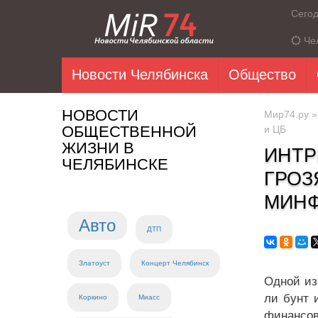
Сего
Че
Новости Челябинска
Общество
НОВОСТИ
Мир74.ру
ОБЩЕСТВЕННОЙ
и ЦБ
ЖИЗНИ В
ИНТР
ЧЕЛЯБИНСКЕ
ГРОЗ
МИНФ
Авто
ДТП
Златоуст
Концерт Челябинск
Одной из
ли бунт 
Коркино
Миасс
финансов