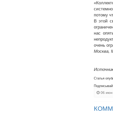
«Коллект
системно
потому чт
В этой с
ограниче
нас опят
непродук
очень огр
Москва, 
Источник
Статья опуб
Подписывай
06 июн 
КОММ