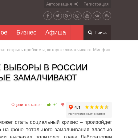
Авторизация
Регистрация
ное
Бизнес
Афиша
Поиск
розят вскрыть проблемы, которые замалчивают Минфин
Е ВЫБОРЫ В РОССИИ
РЫЕ ЗАМАЛЧИВАЮТ
Оцените статью:
+1
ожет стать социальный кризис – произойдет
а на фоне тотального замалчивания властью
ии высказал политолог, глава Лаборатории