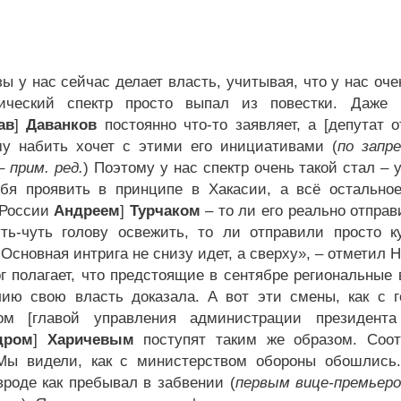
ы у нас сейчас делает власть, учитывая, что у нас оче
тический спектр просто выпал из повестки. Даже
ав
]
Даванков
постоянно что-то заявляет, а [депутат
у набить хочет с этими его инициативами (
по запр
 прим. ред.
) Поэтому у нас спектр очень такой стал 
бя проявить в принципе в Хакасии, а всё остальное
 России
Андреем
]
Турчаком
– то ли его реально отправ
ть-чуть голову освежить, то ли отправили просто 
Основная интрига не снизу идет, а сверху», – отметил 
г полагает, что предстоящие в сентябре региональные
ию свою власть доказала. А вот эти смены, как с г
ном [главой управления администрации президента
дром
]
Харичевым
поступят таким же образом. Соотв
Мы видели, как с министерством обороны обошлись. 
вроде как пребывал в забвении (
первым вице-премьер