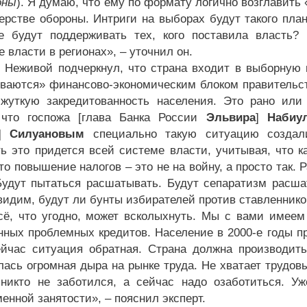
оны
). Я думаю, что ему по формату логично возглавить «
ерстве обороны. Интриги на выборах будут такого пла
е будут поддерживать тех, кого поставила власть?
 власти в регионах», – уточнил он.
 Неживой подчеркнул, что страна входит в выборную
ваются» финансово-экономическим блоком правительст
 жуткую закредитованность населения. Это рано или
 что госпожа [глава Банка России
Эльвира
]
Набиу
]
Силуановым
специально такую ситуацию создали
ть это придется всей системе власти, учитывая, что 
что повышение налогов – это не на войну, а просто так
Будут пытаться расшатывать. Будут сепаратизм расша
увидим, будут ли бунты избирателей против ставленнико
сё, что угодно, может всколыхнуть. Мы с вами имеем 
нных проблемных кредитов. Население в 2000-е годы 
ейчас ситуация обратная. Страна должна производит
лась огромная дыра на рынке труда. Не хватает трудов
никто не заботился, а сейчас надо озаботиться. У
енной занятости», – пояснил эксперт.