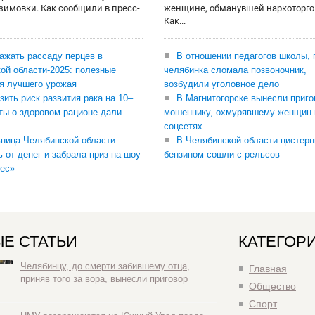
 зимовки. Как сообщили в пресс-
женщине, обманувшей наркоторго
Как...
сажать рассаду перцев в
В отношении педагогов школы, 
ой области-2025: полезные
челябинка сломала позвоночник,
я лучшего урожая
возбудили уголовное дело
зить риск развития рака на 10–
В Магнитогорске вынесли приго
ты о здоровом рационе дали
мошеннику, охмурявшему женщин 
соцсетях
ница Челябинской области
В Челябинской области цистерн
ь от денег и забрала приз на шоу
бензином сошли с рельсов
ес»
Е СТАТЬИ
КАТЕГОР
Челябинцу, до смерти забившему отца,
Главная
приняв того за вора, вынесли приговор
Общество
Спорт