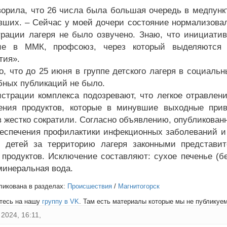
ворила, что 26 числа была большая очередь в медпункт,
вших. – Сейчас у моей дочери состояние нормализова
рации лагеря не было озвучено. Знаю, что инициати
ие в ММК, профсоюз, через который выделяются п
тия».
о, что до 25 июня в группе детского лагеря в социал
бных публикаций не было.
страции комплекса подозревают, что легкое отравлени
ения продуктов, которые в минувшие выходные прив
в жестко сократили. Согласно объявлению, опубликован
еспечения профилактики инфекционных заболеваний и
 детей за территорию лагеря законными представит
 продуктов. Исключение составляют: сухое печенье (бе
минеральная вода.
ликована в разделах:
Происшествия
/
Магнитогорск
тесь на нашу
группу в VK
. Там есть материалы которые мы не публикуем 
2024, 16:11,