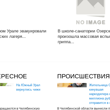
ом Урале эвакуировали
В школе-санатории Озерс
ских лагеря...
произошла массовая всп
гриппа...
ЕРЕСНОЕ
ПРОИСШЕСТВИЯ
На Южный Урал
Жительница О
вернулись чижи
кинувшая
наркодилера 
миллиона руб
отправится в
вращаются в Челябинскую
В Челябинской области вынесли 