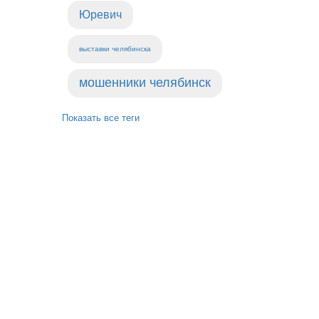
Юревич
выставки челябинска
мошенники челябинск
Показать все теги