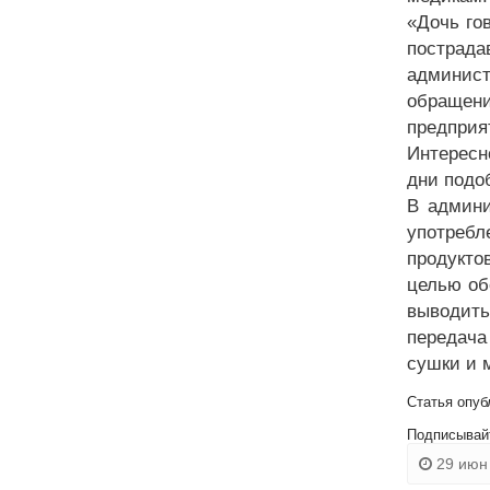
«Дочь го
пострада
админист
обращен
предприя
Интересн
дни подо
В админи
употребл
продукто
целью об
выводить
передача
сушки и 
Статья опуб
Подписывай
29 июн 