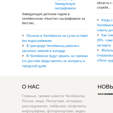
область с
Заведующую
службе...
оштрафовали
Заведующую детским садом в
челябинском «Ньютон» оштрафовали за
Когда 
бегство...
Челябинск
советы дл
Как сни
Поселок в Челябинске на сутки оставят
20%: сове
без водоснабжения
эксперты
В пригороде Челябинска рабочего
Житель
засыпало землей в колодце
отказалас
В Челябинске будут решать за горожан,
«Поле чуд
кто достоин представлять их интересы в
городской думе
О НАС
НОВЫ
Главные, свежие новости Челябинска,
России, мира. Репортажи, интервью,
расследования, лайфхаки, конфликты,
инфографика, фоторепортажи, видео.