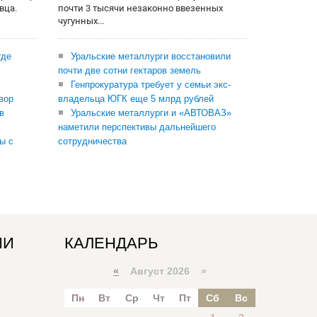
вца.
почти 3 тысячи незаконно ввезенных
чугунных...
где
Уральские металлурги восстановили
почти две сотни гектаров земель
Генпрокуратура требует у семьи экс-
вор
владельца ЮГК еще 5 млрд рублей
в
Уральские металлурги и «АВТОВАЗ»
наметили перспективы дальнейшего
ы с
сотрудничества
ИИ
КАЛЕНДАРЬ
«
Август 2026 »
Пн
Вт
Ср
Чт
Пт
Сб
Вс