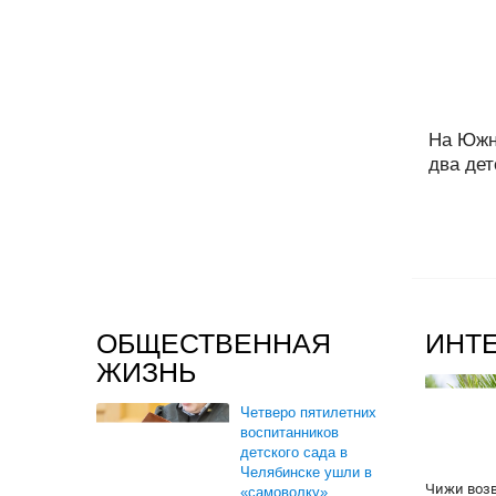
На Южн
два дет
ОБЩЕСТВЕННАЯ
ИНТ
ЖИЗНЬ
Четверо пятилетних
воспитанников
детского сада в
Челябинске ушли в
Чижи воз
«самоволку».