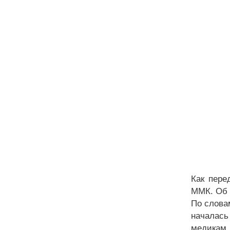
Как пере
ММК. Об 
По слова
началас
медикам.