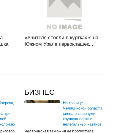
ка
«Учителя стояли в куртках»: на
ышка
Южном Урале первоклашек...
БИЗНЕС
зерска,
На границе
Челябинской области
на три
снова развернули
лей,
крупную партию
 колонию
нелегальных казанов
приговор
Челябинская таможня не пропустила