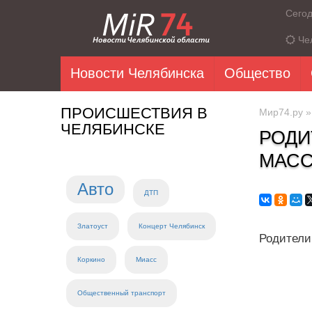
Сего
Че
Новости Челябинска
Общество
ПРОИСШЕСТВИЯ В
Мир74.ру
ЧЕЛЯБИНСКЕ
РОДИ
МАСС
Авто
ДТП
Златоуст
Концерт Челябинск
Родители
Коркино
Миасс
Общественный транспорт