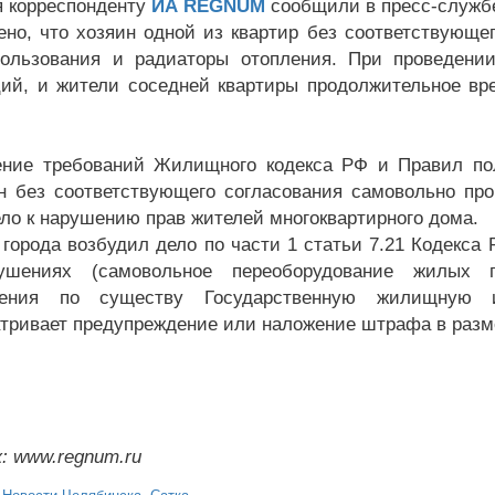
я корреспонденту
ИА REGNUM
сообщили в пресс-службе
ено, что хозяин одной из квартир без соответствующе
ользования и радиаторы отопления. При проведени
ций, и жители соседней квартиры продолжительное в
ение требований Жилищного кодекса РФ и Правил п
н без соответствующего согласования самовольно пр
ело к нарушению прав жителей многоквартирного дома.
 города возбудил дело по части 1 статьи 7.21 Кодекс
рушениях (самовольное переоборудование жилых
рения по существу Государственную жилищную и
тривает предупреждение или наложение штрафа в размер
: www.regnum.ru