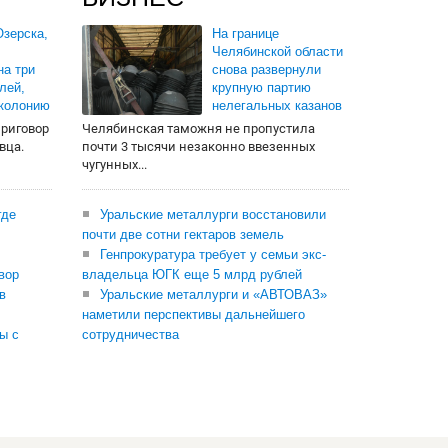
зерска,
На границе
Челябинской области
на три
снова развернули
лей,
крупную партию
 колонию
нелегальных казанов
приговор
Челябинская таможня не пропустила
вца.
почти 3 тысячи незаконно ввезенных
чугунных...
где
Уральские металлурги восстановили
почти две сотни гектаров земель
Генпрокуратура требует у семьи экс-
вор
владельца ЮГК еще 5 млрд рублей
в
Уральские металлурги и «АВТОВАЗ»
наметили перспективы дальнейшего
ы с
сотрудничества