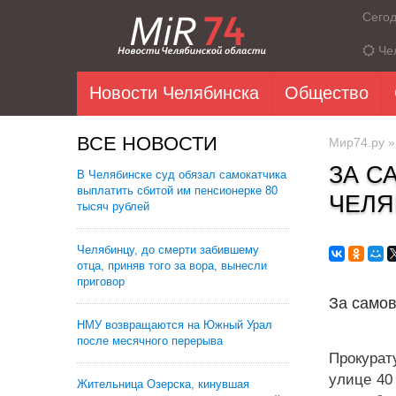
Сего
Че
Новости Челябинска
Общество
ВСЕ НОВОСТИ
Мир74.ру
ЗА С
В Челябинске суд обязал самокатчика
выплатить сбитой им пенсионерке 80
ЧЕЛЯ
тысяч рублей
Челябинцу, до смерти забившему
отца, приняв того за вора, вынесли
приговор
За самов
НМУ возвращаются на Южный Урал
после месячного перерыва
Прокурат
улице 40
Жительница Озерска, кинувшая