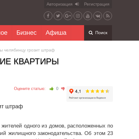
Авторизация
Регистрация
ное
Бизнес
Афиша
Поиск
ы челябинцу грозит штраф
ИЕ КВАРТИРЫ
Оцените статью:
0
ит штраф
 жителей одного из домов, расположенных по
ий жилищного законодательства. Об этом 23