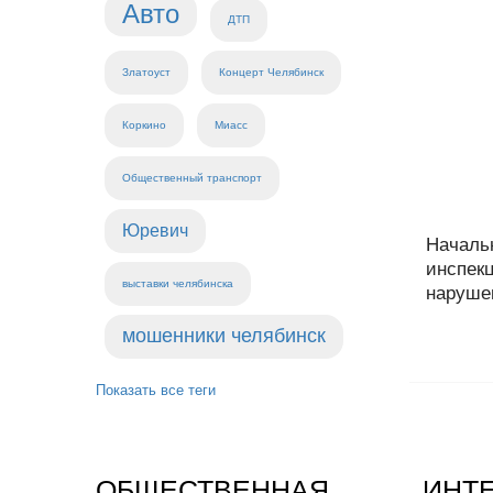
Авто
ДТП
Златоуст
Концерт Челябинск
Коркино
Миасс
Общественный транспорт
Юревич
Началь
инспекц
выставки челябинска
нарушен
мошенники челябинск
Показать все теги
ОБЩЕСТВЕННАЯ
ИНТ