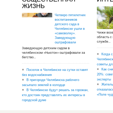
ЖИЗНЬ
Четверо пятилетних
воспитанников
детского сада в
Челябинске ушли в
Чижи воз
«самоволку».
область с
Заведующую
службе...
оштрафовали
Заведующую детским садом в
челябинском «Ньютон» оштрафовали за
Когда 
бегство...
Челябинск
советы дл
Как сни
Поселок в Челябинске на сутки оставят
20%: сове
без водоснабжения
эксперты
В пригороде Челябинска рабочего
Житель
засыпало землей в колодце
отказалас
В Челябинске будут решать за горожан,
«Поле чуд
кто достоин представлять их интересы в
городской думе