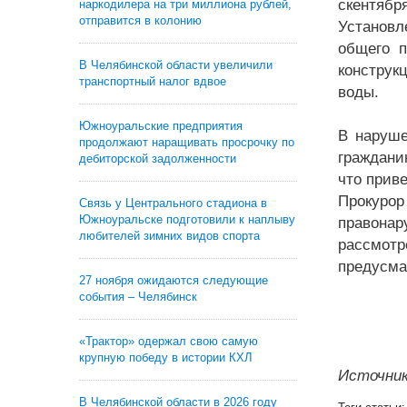
скентябр
наркодилера на три миллиона рублей,
отправится в колонию
Установл
общего п
В Челябинской области увеличили
конструк
транспортный налог вдвое
воды.
Южноуральские предприятия
В наруш
продолжают наращивать просрочку по
граждани
дебиторской задолженности
что прив
Прокурор
Связь у Центрального стадиона в
Южноуральске подготовили к наплыву
правона
любителей зимних видов спорта
рассмот
предусма
27 ноября ожидаются следующие
события – Челябинск
«Трактор» одержал свою самую
крупную победу в истории КХЛ
Источник
В Челябинской области в 2026 году