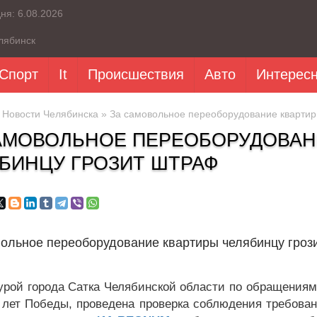
дня:
6.08.2026
лябинск
Спорт
It
Происшествия
Авто
Интерес
»
Новости Челябинска
» За самовольное переоборудование квартир
АМОВОЛЬНОЕ ПЕРЕОБОРУДОВАН
БИНЦУ ГРОЗИТ ШТРАФ
ольное переоборудование квартиры челябинцу гроз
урой города Сатка Челябинской области по обращениям
 лет Победы, проведена проверка соблюдения требован