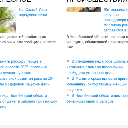
На Южный Урал
Жительница О
вернулись чижи
кинувшая
наркодилера 
миллиона руб
отправится в
вращаются в Челябинскую
В Челябинской области вынесли 
 зимовки. Как сообщили в пресс-
женщине, обманувшей наркоторго
Как...
сажать рассаду перцев в
В отношении педагогов школы, 
ой области-2025: полезные
челябинка сломала позвоночник,
я лучшего урожая
возбудили уголовное дело
зить риск развития рака на 10–
В Магнитогорске вынесли приго
ты о здоровом рационе дали
мошеннику, охмурявшему женщин 
соцсетях
ница Челябинской области
В Челябинской области цистерн
ь от денег и забрала приз на шоу
бензином сошли с рельсов
ес»