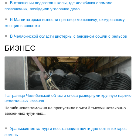
В отношении педагогов школы, где челябинка сломала
позвоночник, возбудили уголовное дело
В Магнитогорске вынесли приговор мошеннику, охмурявшему
женщин в соцсетях
В Челябинской области цистерны с бензином сошли с рельсов
БИЗНЕС
На границе Челябинской области снова развернули крупную партию
нелегальных казанов
Челябинская таможня не пропустила почти 3 тысячи незаконно
ввезенных чугунных...
Уральские металлурги восстановили почти две сотни гектаров
земель