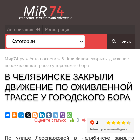
Авторизация
Регистрация
Поиск
Мир74.ру
»
Авто новости
» В Челябинске закрыли движение
по оживленной трассе у городского бора
В ЧЕЛЯБИНСКЕ ЗАКРЫЛИ
ДВИЖЕНИЕ ПО ОЖИВЛЕННОЙ
ТРАССЕ У ГОРОДСКОГО БОРА
Оцените статью:
0
По улице Лесопарковой в Челябинске закрыто