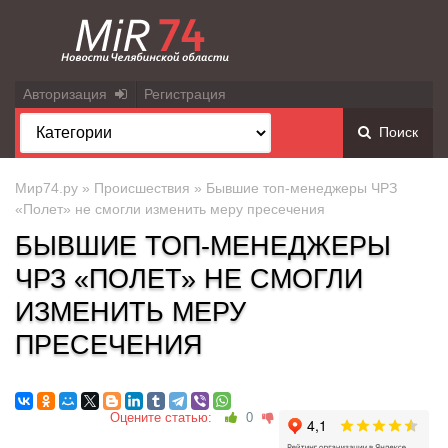
Авторизация
Регистрация
Поиск
Мир74.ру
»
Происшествия
» Бывшие топ-менеджеры ЧРЗ
«Полет» не смогли изменить меру пресечения
БЫВШИЕ ТОП-МЕНЕДЖЕРЫ
ЧРЗ «ПОЛЕТ» НЕ СМОГЛИ
ИЗМЕНИТЬ МЕРУ
ПРЕСЕЧЕНИЯ
Оцените статью:
0